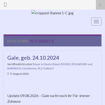
Suc
ums
Search for:
Navi
umsc
KATEGORIE:
PLZ-GEBIET 5
Gale, geb. 24.10.2024
Veröffentlicht unter
Boxer in Deutschland
,
BOXER, BOXADORE und
BARDINOS
,
Hündinnen
,
PLZ-Gebiet 5
9. August 2026
Update 09.08.2026 – Gale sucht noch ihr Für-immer-
Zuhause