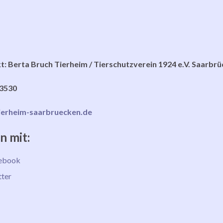
t: Berta Bruch Tierheim / Tierschutzverein 1924 e.V. Saarb
3530
ierheim-saarbruecken.de
n mit:
ebook
tter