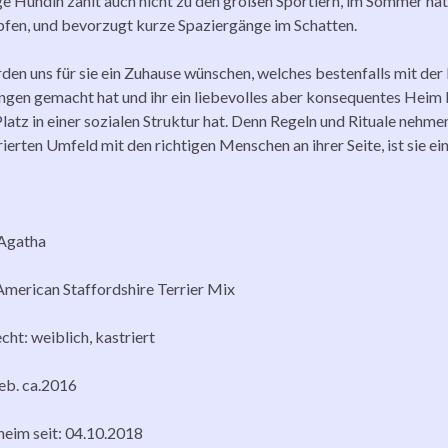
ge Hündin zählt auch nicht zu den großen Sportlern, im Sommer hat 
fen, und bevorzugt kurze Spaziergänge im Schatten.
den uns für sie ein Zuhause wünschen, welches bestenfalls mit der
ngen gemacht hat und ihr ein liebevolles aber konsequentes Heim b
Platz in einer sozialen Struktur hat. Denn Regeln und Rituale nehm
ierten Umfeld mit den richtigen Menschen an ihrer Seite, ist sie ein
Agatha
American Staffordshire Terrier Mix
cht: weiblich, kastriert
geb. ca.2016
heim seit: 04.10.2018