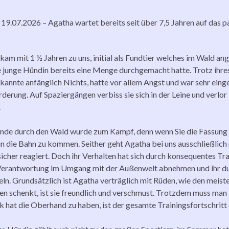
19.07.2026 – Agatha wartet bereits seit über 7,5 Jahren auf das 
kam mit 1 ½ Jahren zu uns, initial als Fundtier welches im Wald ang
e junge Hündin bereits eine Menge durchgemacht hatte. Trotz ihres
kannte anfänglich Nichts, hatte vor allem Angst und war sehr einges
derung. Auf Spaziergängen verbiss sie sich in der Leine und verlo
.
nde durch den Wald wurde zum Kampf, denn wenn Sie die Fassung ei
in die Bahn zu kommen. Seither geht Agatha bei uns ausschließlich
sicher reagiert. Doch ihr Verhalten hat sich durch konsequentes Tr
 Verantwortung im Umgang mit der Außenwelt abnehmen und ihr du
eln. Grundsätzlich ist Agatha verträglich mit Rüden, wie den meis
en schenkt, ist sie freundlich und verschmust. Trotzdem muss man 
k hat die Oberhand zu haben, ist der gesamte Trainingsfortschritt 