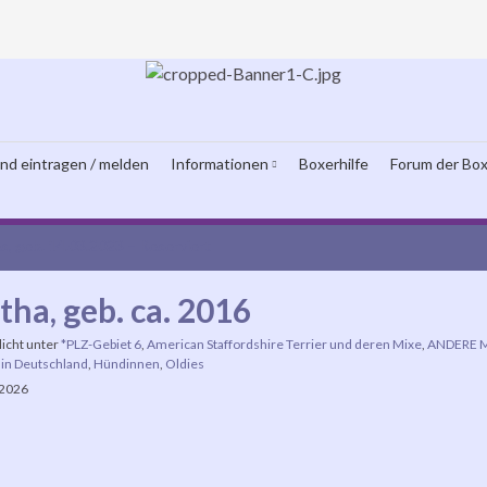
und eintragen / melden
Informationen
Boxerhilfe
Forum der Box
s, geb. 14.03.2023 – Reserviert
tha, geb. ca. 2016
licht unter
*PLZ-Gebiet 6
,
American Staffordshire Terrier und deren Mixe
,
ANDERE M
in Deutschland
,
Hündinnen
,
Oldies
 2026