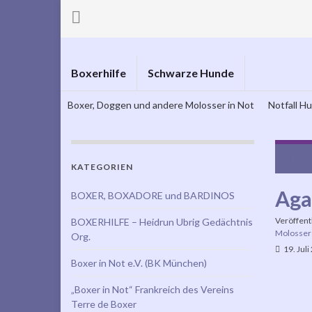
Boxerhilfe
Schwarze Hunde
Boxer, Doggen und andere Molosser in Not
Notfall H
Are
KATEGORIEN
Aga
BOXER, BOXADORE und BARDINOS
Veröffent
BOXERHILFE – Heidrun Ubrig Gedächtnis
Molosser 
Org.
19. Juli
Boxer in Not e.V. (BK München)
„Boxer in Not“ Frankreich des Vereins
Terre de Boxer