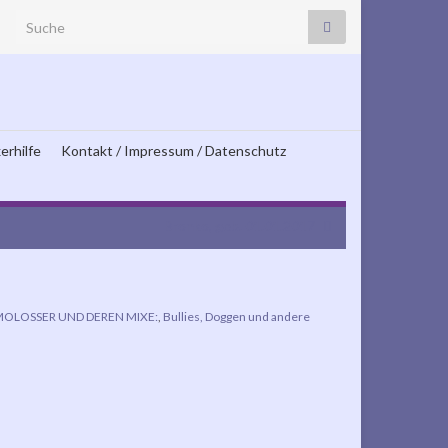
Search for:
erhilfe
Kontakt / Impressum / Datenschutz
Bronko, geb. 01.01.2017
OLOSSER UND DEREN MIXE:
,
Bullies, Doggen und andere