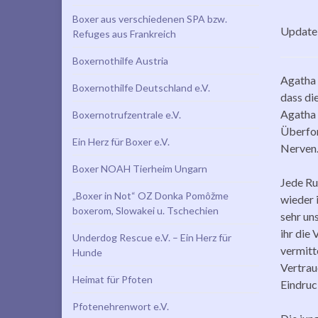
Boxer aus verschiedenen SPA bzw.
Update 
Refuges aus Frankreich
Boxernothilfe Austria
Agatha 
Boxernothilfe Deutschland e.V.
dass di
Agatha 
Boxernotrufzentrale e.V.
Überfor
Ein Herz für Boxer e.V.
Nerven
Boxer NOAH Tierheim Ungarn
Jede Ru
„Boxer in Not“ OZ Donka Pomôžme
wieder 
boxerom, Slowakei u. Tschechien
sehr un
ihr die
Underdog Rescue e.V. – Ein Herz für
vermitt
Hunde
Vertrau
Heimat für Pfoten
Eindruc
Pfotenehrenwort e.V.