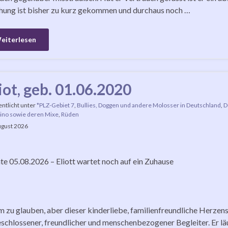
hung ist bisher zu kurz gekommen und durchaus noch …
eiterlesen
liot, geb. 01.06.2020
entlicht unter
*PLZ-Gebiet 7
,
Bullies, Doggen und andere Molosser in Deutschland
,
D
ino sowie deren Mixe
,
Rüden
ugust 2026
e 05.08.2026 – Eliott wartet noch auf ein Zuhause
zu glauben, aber dieser kinderliebe, familienfreundliche Herzensh
schlossener, freundlicher und menschenbezogener Begleiter. Er läuf