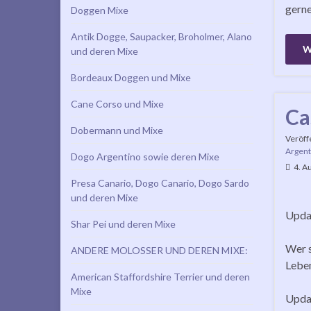
gerne
Doggen Mixe
Antik Dogge, Saupacker, Broholmer, Alano
W
und deren Mixe
Bordeaux Doggen und Mixe
Cane Corso und Mixe
Ca
Dobermann und Mixe
Veröff
Argent
Dogo Argentino sowie deren Mixe
4. A
Presa Canario, Dogo Canario, Dogo Sardo
und deren Mixe
Updat
Shar Pei und deren Mixe
Wer s
ANDERE MOLOSSER UND DEREN MIXE:
Lebe
American Staffordshire Terrier und deren
Mixe
Updat