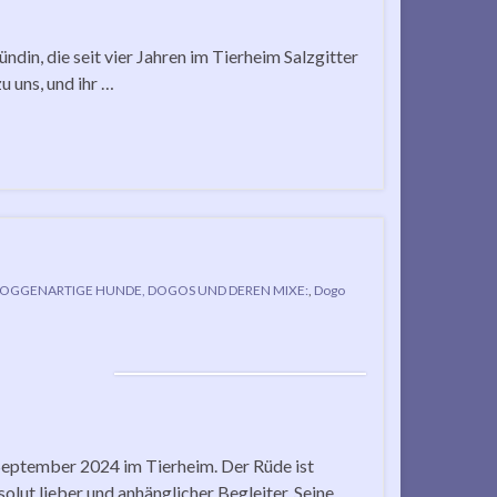
ndin, die seit vier Jahren im Tierheim Salzgitter
u uns, und ihr …
OGGENARTIGE HUNDE, DOGOS UND DEREN MIXE:
,
Dogo
 September 2024 im Tierheim. Der Rüde ist
olut lieber und anhänglicher Begleiter. Seine