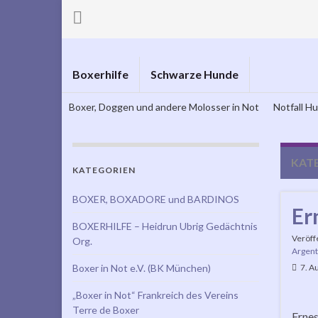
Boxerhilfe
Schwarze Hunde
Boxer, Doggen und andere Molosser in Not
Notfall H
KAT
KATEGORIEN
BOXER, BOXADORE und BARDINOS
Er
BOXERHILFE – Heidrun Ubrig Gedächtnis
Veröff
Org.
Argent
Boxer in Not e.V. (BK München)
7. A
„Boxer in Not“ Frankreich des Vereins
Terre de Boxer
Ernes