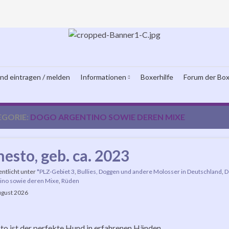
und eintragen / melden
Informationen
Boxerhilfe
Forum der Box
EGORIE:
DOGO ARGENTINO SOWIE DEREN MIXE
nesto, geb. ca. 2023
entlicht unter
*PLZ-Gebiet 3
,
Bullies, Doggen und andere Molosser in Deutschland
,
D
ino sowie deren Mixe
,
Rüden
ugust 2026
to ist der perfekte Hund in erfahrenen Händen.