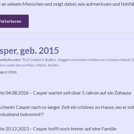
 an seinem Menschen und zeigt dabei, wie aufmerksam und feinfühli
eiterlesen
sper, geb. 2015
entlicht unter
*PLZ-Gebiet 0
,
Bullies, Doggen und andere Molosser in Deutschland
,
D
ino sowie deren Mixe
,
Oldies
,
Rüden
ugust 2026
e 04.08.2026 – Casper wartet seit über 5 Jahren auf ein Zuhause
chenkt Casper nach so langer Zeit ein schönes zu Hause, wo er mi
ndsabend bekommt!?
e 20.12.2023 – Casper hofft noch immer auf eine Familie