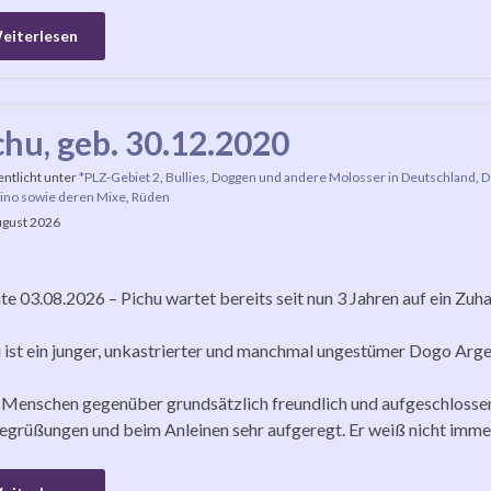
eiterlesen
chu, geb. 30.12.2020
entlicht unter
*PLZ-Gebiet 2
,
Bullies, Doggen und andere Molosser in Deutschland
,
D
ino sowie deren Mixe
,
Rüden
ugust 2026
e 03.08.2026 – Pichu wartet bereits seit nun 3 Jahren auf ein Zuh
 ist ein junger, unkastrierter und manchmal ungestümer Dogo Arg
t Menschen gegenüber grundsätzlich freundlich und aufgeschlossen.
egrüßungen und beim Anleinen sehr aufgeregt. Er weiß nicht imme