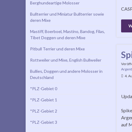
Berghundeartige Molosser
CASPE
Bullterrier und Miniatur Bullterrier sowie
deren Mixe
W
Mastiff, Boerboel, Mastino, Bandog, Filas,
Tibet Doggen und deren Mixe
Pitbull Terrier und deren Mixe
Sp
Rottweiler und Mixe, English Bullweiler
Veröff
Argent
Bullies, Doggen und andere Molosser in
4. A
Deutschland
*PLZ-Gebiet 0
Updat
*PLZ-Gebiet 1
Spike
*PLZ-Gebiet 2
Argen
*PLZ-Gebiet 3
auf M