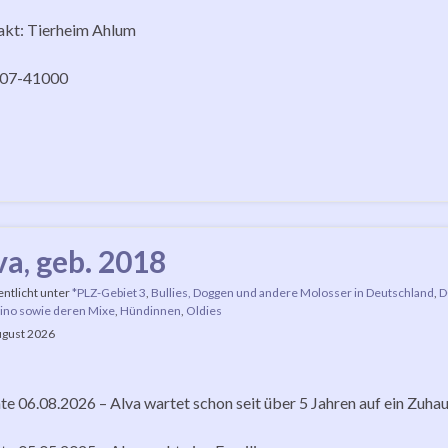
akt: Tierheim Ahlum
07-41000
va, geb. 2018
entlicht unter
*PLZ-Gebiet 3
,
Bullies, Doggen und andere Molosser in Deutschland
,
D
ino sowie deren Mixe
,
Hündinnen
,
Oldies
ugust 2026
e 06.08.2026 – Alva wartet schon seit über 5 Jahren auf ein Zuha