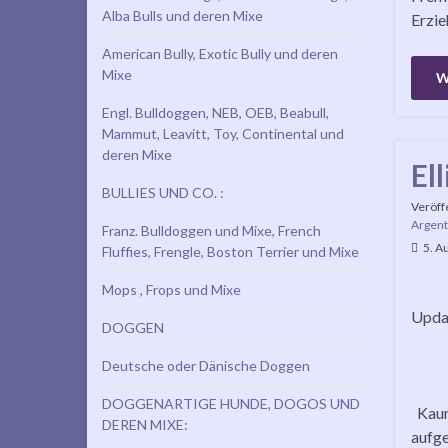
Alba Bulls und deren Mixe
Erzie
American Bully, Exotic Bully und deren
Mixe
W
Engl. Bulldoggen, NEB, OEB, Beabull,
Mammut, Leavitt, Toy, Continental und
deren Mixe
El
BULLIES UND CO. :
Veröff
Argent
Franz. Bulldoggen und Mixe, French
5. A
Fluffies, Frengle, Boston Terrier und Mixe
Mops , Frops und Mixe
Updat
DOGGEN
Deutsche oder Dänische Doggen
DOGGENARTIGE HUNDE, DOGOS UND
Kaum 
DEREN MIXE:
aufge