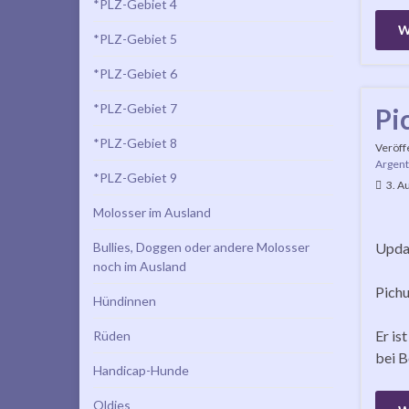
*PLZ-Gebiet 4
W
*PLZ-Gebiet 5
*PLZ-Gebiet 6
*PLZ-Gebiet 7
Pi
*PLZ-Gebiet 8
Veröff
Argent
*PLZ-Gebiet 9
3. A
Molosser im Ausland
Bullies, Doggen oder andere Molosser
Updat
noch im Ausland
Pichu
Hündinnen
Er is
Rüden
bei B
Handicap-Hunde
Oldies