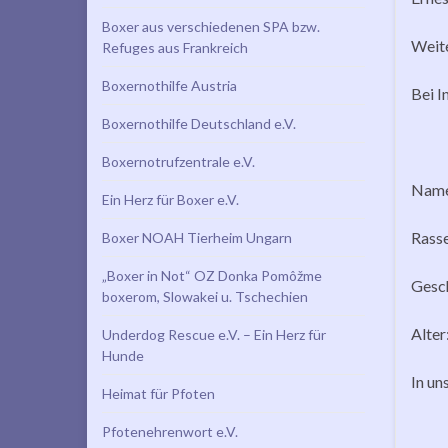
Boxer aus verschiedenen SPA bzw.
Weite
Refuges aus Frankreich
Boxernothilfe Austria
Bei I
Boxernothilfe Deutschland e.V.
Boxernotrufzentrale e.V.
Name
Ein Herz für Boxer e.V.
Rass
Boxer NOAH Tierheim Ungarn
„Boxer in Not“ OZ Donka Pomôžme
Gesch
boxerom, Slowakei u. Tschechien
Alter
Underdog Rescue e.V. – Ein Herz für
Hunde
In un
Heimat für Pfoten
Pfotenehrenwort e.V.