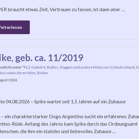
R braucht etwas Zeit, Vertrauen zu fassen, ist dann aber …
eiterlesen
ike, geb. ca. 11/2019
entlicht unter
*PLZ-Gebiet 0
,
Bullies, Doggen und andere Molosser in Deutschland
,
D
ino sowie deren Mixe
,
Rüden
ugust 2026
e 04.08.2026 – Spike wartet seit 1,5 Jahren auf ein Zuhause
 – ein charakterstarker Dogo Argentino sucht ein erfahrenes Zuha
tino-Rüde. Anfang des Jahres kam Spike durch das Ordnungsamt z
enschen, die ihm ein stabiles und liebevolles Zuhause …