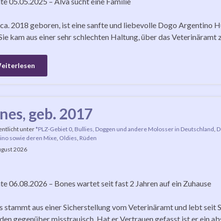
e 05.05.2025 – Alva sucht eine Familie
 ca. 2018 geboren, ist eine sanfte und liebevolle Dogo Argentino Hü
 Sie kam aus einer sehr schlechten Haltung, über das Veterinäramt z
eiterlesen
nes, geb. 2017
entlicht unter
*PLZ-Gebiet 0
,
Bullies, Doggen und andere Molosser in Deutschland
,
D
ino sowie deren Mixe
,
Oldies
,
Rüden
ugust 2026
e 06.08.2026 – Bones wartet seit fast 2 Jahren auf ein Zuhause
 stammt aus einer Sicherstellung vom Veterinäramt und lebt seit
en gegenüber misstrauisch. Hat er Vertrauen gefasst ist er ein abs