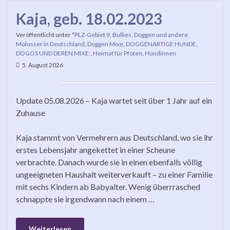
Kaja, geb. 18.02.2023
Veröffentlicht unter
*PLZ-Gebiet 9
,
Bullies, Doggen und andere
Molosser in Deutschland
,
Doggen Mixe
,
DOGGENARTIGE HUNDE,
DOGOS UND DEREN MIXE:
,
Heimat für Pfoten
,
Hündinnen
5. August 2026
Update 05.08.2026 – Kaja wartet seit über 1 Jahr auf ein
Zuhause
Kaja stammt von Vermehrern aus Deutschland, wo sie ihr
erstes Lebensjahr angekettet in einer Scheune
verbrachte. Danach wurde sie in einen ebenfalls völlig
ungeeigneten Haushalt weiterverkauft – zu einer Familie
mit sechs Kindern ab Babyalter. Wenig überrrasched
schnappte sie irgendwann nach einem …
Weiterlesen