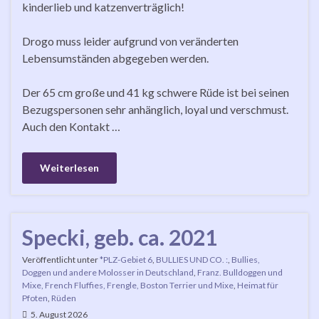
kinderlieb und katzenverträglich!
Drogo muss leider aufgrund von veränderten
Lebensumständen abgegeben werden.
Der 65 cm große und 41 kg schwere Rüde ist bei seinen
Bezugspersonen sehr anhänglich, loyal und verschmust.
Auch den Kontakt …
Weiterlesen
Specki, geb. ca. 2021
Veröffentlicht unter
*PLZ-Gebiet 6
,
BULLIES UND CO. :
,
Bullies,
Doggen und andere Molosser in Deutschland
,
Franz. Bulldoggen und
Mixe, French Fluffies, Frengle, Boston Terrier und Mixe
,
Heimat für
Pfoten
,
Rüden
5. August 2026