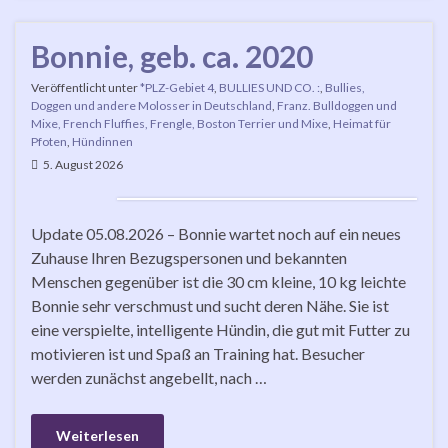
Bonnie, geb. ca. 2020
Veröffentlicht unter
*PLZ-Gebiet 4
,
BULLIES UND CO. :
,
Bullies,
Doggen und andere Molosser in Deutschland
,
Franz. Bulldoggen und
Mixe, French Fluffies, Frengle, Boston Terrier und Mixe
,
Heimat für
Pfoten
,
Hündinnen
5. August 2026
Update 05.08.2026 – Bonnie wartet noch auf ein neues
Zuhause Ihren Bezugspersonen und bekannten
Menschen gegenüber ist die 30 cm kleine, 10 kg leichte
Bonnie sehr verschmust und sucht deren Nähe. Sie ist
eine verspielte, intelligente Hündin, die gut mit Futter zu
motivieren ist und Spaß an Training hat. Besucher
werden zunächst angebellt, nach …
Weiterlesen