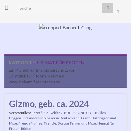
Search for:
Suchbo
umscha
Navi
umsc
KATEGORIE:
HEIMAT FÜR PFOTEN
Ein Projekt für Inlandstierschutz von
Lichtblick für Pfoten in Not e.V.
www.heimat-fuer-pfoten.de
Gizmo, geb. ca. 2024
Veröffentlicht unter
*PLZ-Gebiet 7
,
BULLIES UND CO. :
,
Bullies,
Doggen und andere Molosser in Deutschland
,
Franz. Bulldoggen und
Mixe, French Fluffies, Frengle, Boston Terrier und Mixe
,
Heimat für
Pfoten
,
Rüden