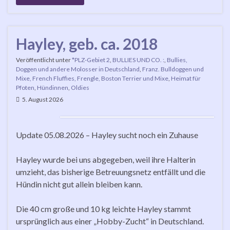
Hayley, geb. ca. 2018
Veröffentlicht unter
*PLZ-Gebiet 2
,
BULLIES UND CO. :
,
Bullies,
Doggen und andere Molosser in Deutschland
,
Franz. Bulldoggen und
Mixe, French Fluffies, Frengle, Boston Terrier und Mixe
,
Heimat für
Pfoten
,
Hündinnen
,
Oldies
5. August 2026
Update 05.08.2026 – Hayley sucht noch ein Zuhause
Hayley wurde bei uns abgegeben, weil ihre Halterin
umzieht, das bisherige Betreuungsnetz entfällt und die
Hündin nicht gut allein bleiben kann.
Die 40 cm große und 10 kg leichte Hayley stammt
ursprünglich aus einer „Hobby-Zucht“ in Deutschland.