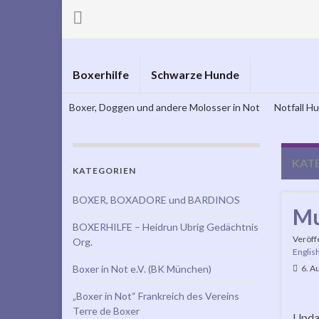
Boxerhilfe
Schwarze Hunde
Boxer, Doggen und andere Molosser in Not
Notfall H
KAT
KATEGORIEN
BOXER, BOXADORE und BARDINOS
Mu
BOXERHILFE – Heidrun Ubrig Gedächtnis
Veröff
Org.
English
Boxer in Not e.V. (BK München)
6. A
„Boxer in Not“ Frankreich des Vereins
Terre de Boxer
Updat