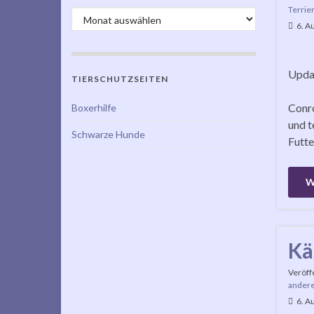
Terrie
Einträge nach Datum
6. A
Updat
TIERSCHUTZSEITEN
Conro
Boxerhilfe
und t
Schwarze Hunde
Futte
W
Kä
Veröff
andere
6. A