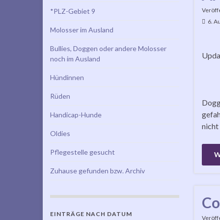
Veröff
*PLZ-Gebiet 9
6. A
Molosser im Ausland
Bullies, Doggen oder andere Molosser
Updat
noch im Ausland
Hündinnen
Rüden
Dogge
gefah
Handicap-Hunde
nicht
Oldies
Pflegestelle gesucht
W
Zuhause gefunden bzw. Archiv
Co
EINTRÄGE NACH DATUM
Veröff