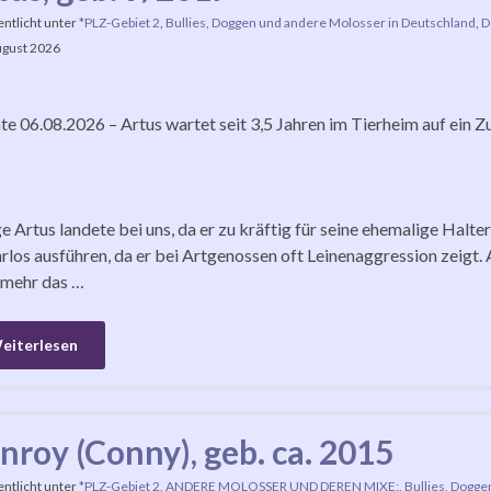
entlicht unter
*PLZ-Gebiet 2
,
Bullies, Doggen und andere Molosser in Deutschland
,
D
ugust 2026
e 06.08.2026 – Artus wartet seit 3,5 Jahren im Tierheim auf ein Z
 Artus landete bei uns, da er zu kräftig für seine ehemalige Halter
rlos ausführen, da er bei Artgenossen oft Leinenaggression zeigt. 
 mehr das …
eiterlesen
nroy (Conny), geb. ca. 2015
entlicht unter
*PLZ-Gebiet 2
,
ANDERE MOLOSSER UND DEREN MIXE:
,
Bullies, Dogge