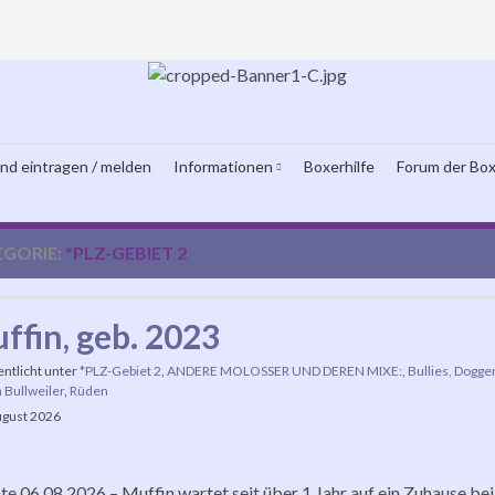
und eintragen / melden
Informationen
Boxerhilfe
Forum der Box
EGORIE:
*PLZ-GEBIET 2
ffin, geb. 2023
entlicht unter
*PLZ-Gebiet 2
,
ANDERE MOLOSSER UND DEREN MIXE:
,
Bullies, Dogge
 Bullweiler
,
Rüden
ugust 2026
e 06.08.2026 – Muffin wartet seit über 1 Jahr auf ein Zuhause be