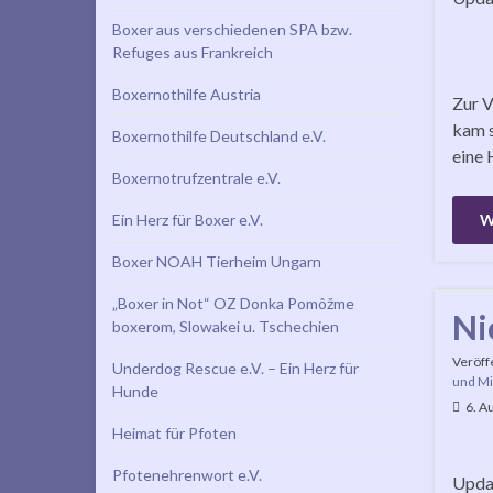
Boxer aus verschiedenen SPA bzw.
Refuges aus Frankreich
Boxernothilfe Austria
Zur V
kam s
Boxernothilfe Deutschland e.V.
eine
Boxernotrufzentrale e.V.
Ein Herz für Boxer e.V.
W
Boxer NOAH Tierheim Ungarn
„Boxer in Not“ OZ Donka Pomôžme
Ni
boxerom, Slowakei u. Tschechien
Veröff
Underdog Rescue e.V. – Ein Herz für
und Mi
Hunde
6. A
Heimat für Pfoten
Pfotenehrenwort e.V.
Updat