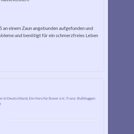
025 an einem Zaun angebunden aufgefunden und
robleme und benötigt für ein schmerzfreies Leben
er in Deutschland
,
Ein Herz für Boxer e.V.
,
Franz. Bulldoggen
e