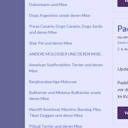
W
Dobermann und Mixe
Dogo Argentino sowie deren Mixe
Pa
Presa Canario, Dogo Canario, Dogo Sardo
und deren Mixe
Veröff
Deutsc
Shar Pei und deren Mixe
6. A
ANDERE MOLOSSER UND DEREN MIXE:
American Staffordshire Terrier und deren
Updat
Mixe
Berghundeartige Molosser
Paddi
vor d
Bullterrier und Miniatur Bullterrier sowie
im Ko
deren Mixe
Mastiff, Boerboel, Mastino, Bandog, Filas,
W
Tibet Doggen und deren Mixe
Pitbull Terrier und deren Mixe