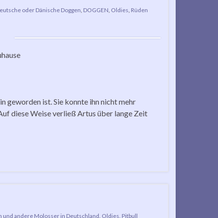
eutsche oder Dänische Doggen
,
DOGGEN
,
Oldies
,
Rüden
uhause
in geworden ist. Sie konnte ihn nicht mehr
Auf diese Weise verließ Artus über lange Zeit
n und andere Molosser in Deutschland
,
Oldies
,
Pitbull