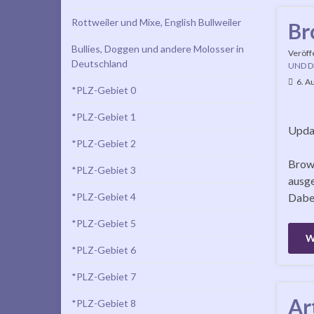
Rottweiler und Mixe, English Bullweiler
Br
Bullies, Doggen und andere Molosser in
Veröff
Deutschland
UND D
6. A
*PLZ-Gebiet 0
*PLZ-Gebiet 1
Updat
*PLZ-Gebiet 2
Brown
*PLZ-Gebiet 3
ausge
*PLZ-Gebiet 4
Dabei
*PLZ-Gebiet 5
W
*PLZ-Gebiet 6
*PLZ-Gebiet 7
Ar
*PLZ-Gebiet 8