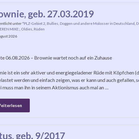
ownie, geb. 27.03.2019
entlicht unter
*PLZ-Gebiet 2
,
Bullies, Doggen und andere Molosser in Deutschland
,
D
EREN MIXE:
,
Oldies
,
Rüden
ugust 2026
e 06.08.2026 – Brownie wartet noch auf ein Zuhause
ie ist ein sehr aktiver und energiegeladener Rüde mit Köpfchen (d
lastet werden und einfach zeigen, was er kann und auch gefallen, 
 muss man ihn in seinem Aktionismus auch mal an …
eiterlesen
tus, geb. 9/2017