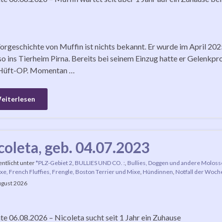
orgeschichte von Muffin ist nichts bekannt. Er wurde im April 2
o ins Tierheim Pirna. Bereits bei seinem Einzug hatte er Gelenkp
 Hüft-OP. Momentan …
eiterlesen
coleta, geb. 04.07.2023
entlicht unter
*PLZ-Gebiet 2
,
BULLIES UND CO. :
,
Bullies, Doggen und andere Moloss
xe, French Fluffies, Frengle, Boston Terrier und Mixe
,
Hündinnen
,
Notfall der Woch
ugust 2026
e 06.08.2026 – Nicoleta sucht seit 1 Jahr ein Zuhause