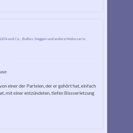
EN und Co.:
,
Bullies, Doggen und andere Molosser in
ause
n einer der Parteien, der er gehört hat, einfach
t, mit einer entzündeten, tiefen Bissverletzung