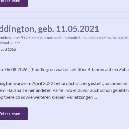
eiterlesen
ddington, geb. 11.05.2021
entlicht unter
*PLZ-Gebiet 2
,
American Bully, Exotic Bully und deren Mixe
,
BULLDOGG
hland
,
Rüden
ugust 2026
e 06.08.2026 – Paddington wartet seit über 4 Jahren auf ein Zuh
ngton wurde im April 2022 behördlich sichergestellt, nachdem er vo
em Haushalt einer anderen Partei, wo er zuvor auch schon gelebt ha
pfbereich sowie weiteren kleinen Verletzungen …
eiterlesen