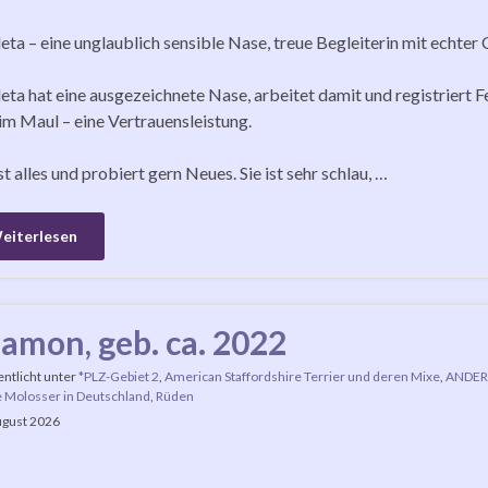
eta – eine unglaublich sensible Nase, treue Begleiterin mit echter
eta hat eine ausgezeichnete Nase, arbeitet damit und registriert Fei
im Maul – eine Vertrauensleistung.
sst alles und probiert gern Neues. Sie ist sehr schlau, …
eiterlesen
amon, geb. ca. 2022
entlicht unter
*PLZ-Gebiet 2
,
American Staffordshire Terrier und deren Mixe
,
ANDER
 Molosser in Deutschland
,
Rüden
ugust 2026