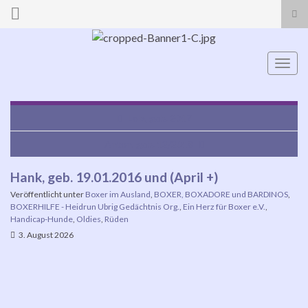
Suc
ums
Search for:
Navi
umsc
Lola, geb. 2017
Anton, geb. 12/2018
Hank, geb. 19.01.2016 und (April +)
Veröffentlicht unter
Boxer im Ausland
,
BOXER, BOXADORE und BARDINOS
,
BOXERHILFE - Heidrun Ubrig Gedächtnis Org.
,
Ein Herz für Boxer e.V.
,
Handicap-Hunde
,
Oldies
,
Rüden
3. August 2026