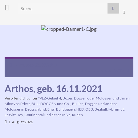
Search for:
Suchbo
umscha
Navi
umsc
Unna, geb. 21.07.2019
Balou u. Elly, geb. 2023
Arthos, geb. 16.11.2021
Veröffentlicht unter
*PLZ-Gebiet 4
,
Boxer, Doggen oder Molosser und deren
Mixe von Privat
,
BULLDOGGEN und Co.:
,
Bullies, Doggen und andere
Molosser in Deutschland
,
Engl. Bulldoggen, NEB, OEB, Beabull, Mammut,
Leavitt, Toy, Continental und deren Mixe
,
Rüden
1. August 2026