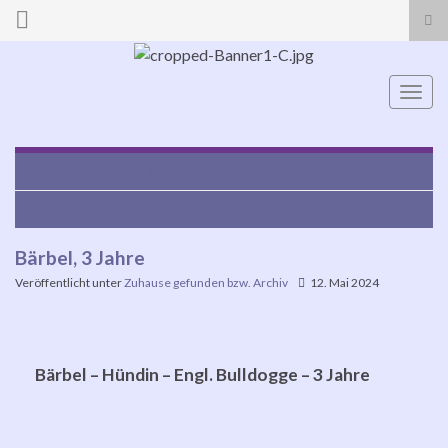
Suc
ums
Search for:
Navi
umsc
Naya, geb. 18.05.2022
Niro (Gael), geb. 24.06.2018
Bärbel, 3 Jahre
Veröffentlicht unter
Zuhause gefunden bzw. Archiv
12. Mai 2024
Bärbel – Hündin – Engl. Bulldogge – 3 Jahre