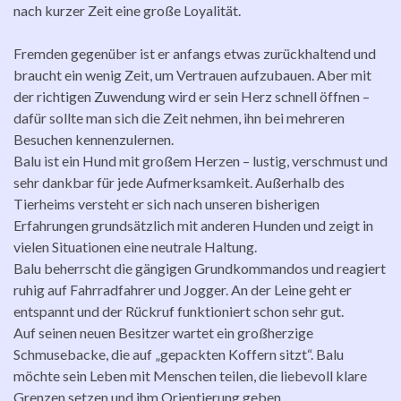
nach kurzer Zeit eine große Loyalität.
Fremden gegenüber ist er anfangs etwas zurückhaltend und
braucht ein wenig Zeit, um Vertrauen aufzubauen. Aber mit
der richtigen Zuwendung wird er sein Herz schnell öffnen –
dafür sollte man sich die Zeit nehmen, ihn bei mehreren
Besuchen kennenzulernen.
Balu ist ein Hund mit großem Herzen – lustig, verschmust und
sehr dankbar für jede Aufmerksamkeit. Außerhalb des
Tierheims versteht er sich nach unseren bisherigen
Erfahrungen grundsätzlich mit anderen Hunden und zeigt in
vielen Situationen eine neutrale Haltung.
Balu beherrscht die gängigen Grundkommandos und reagiert
ruhig auf Fahrradfahrer und Jogger. An der Leine geht er
entspannt und der Rückruf funktioniert schon sehr gut.
Auf seinen neuen Besitzer wartet ein großherzige
Schmusebacke, die auf „gepackten Koffern sitzt“. Balu
möchte sein Leben mit Menschen teilen, die liebevoll klare
Grenzen setzen und ihm Orientierung geben.