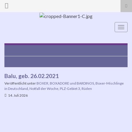
Suc
ums
Search for:
Navi
umsc
Ares, geb. 13.07.2022
Mavis, geb. 10/2016
Balu, geb. 26.02.2021
Veröffentlicht unter
BOXER, BOXADORE und BARDINOS
,
Boxer-Mischlinge
in Deutschland
,
Notfall der Woche
,
PLZ-Gebiet 3
,
Rüden
14. Juli 2026