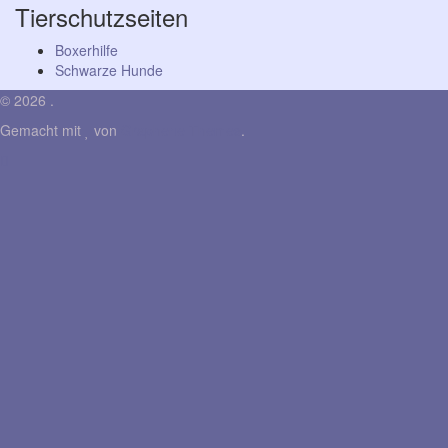
Datum
Tierschutzseiten
Boxerhilfe
Schwarze Hunde
© 2026 .
Gemacht mit
von
Graphene Themes
.