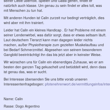
seiner Liebe überrollt. Spielen und Gassi gehen, findet er
natürlich auch klasse. Um genau zu sein findet er alles toll, was
mit Menschen zu tun hat.
Mit anderen Hunden ist Calin zurzeit nur bedingt verträglich, dies
wird aber mit ihm trainiert.
Leider hat Calin ein kleines Handicap . Er hat Probleme mit einem
seiner Lendenwirbel, was dafür sorgt, dass er etwas seltsam läuft.
Laut deutschem Tierarzt kann man dagegen leider nichts
machen, außer Physiotherapie zum gezielten Muskelaufbau und
bei Bedarf Schmerzmittel. Abgesehen von seinem besonderem
Gangbild beeinträchtigt ihn das bis jetzt aber in keinster Weise.
Wir wünschen uns für Calin ein ebenerdiges Zuhause, wo er am
besten den ganzen Tag gekuschelt und betüddelt wird, denn dass
ist genau das, was er sucht.
Bei Interesse übersenden Sie uns bitte vorab unseren
Interessentenfragebogen:
pfotenehrenwort.de/vermittlungsinfos/int
Name: Calin
Rasse: Dogo Argentino