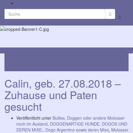
Search
Suchbo
for:
umscha
Navig
umsch
Wilma, geb. 11/2020
Anuk, geb. ca. 2020
Calin, geb. 27.08.2018 –
Zuhause und Paten
gesucht
Veröffentlicht unter
Bullies, Doggen oder andere Molosser
noch im Ausland
,
DOGGENARTIGE HUNDE, DOGOS UND
DEREN MIXE:
,
Dogo Argentino sowie deren Mixe
,
Molosser