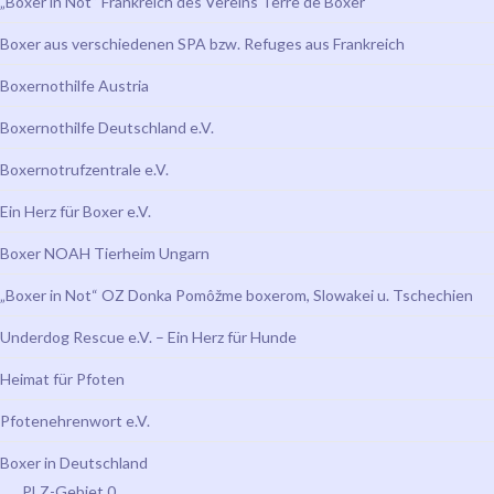
„Boxer in Not“ Frankreich des Vereins Terre de Boxer
Boxer aus verschiedenen SPA bzw. Refuges aus Frankreich
Boxernothilfe Austria
Boxernothilfe Deutschland e.V.
Boxernotrufzentrale e.V.
Ein Herz für Boxer e.V.
Boxer NOAH Tierheim Ungarn
„Boxer in Not“ OZ Donka Pomôžme boxerom, Slowakei u. Tschechien
Underdog Rescue e.V. – Ein Herz für Hunde
Heimat für Pfoten
Pfotenehrenwort e.V.
Boxer in Deutschland
PLZ-Gebiet 0