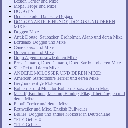
Boston Terrier und Mixe
Mops , Frops und Mixe
DOGGEN
Deutsche oder Dänische Doggen
DOGGENARTIGE HUNDE, DOGOS UND DEREN
MIXE:
Doggen Mixe
Antik Dogge, Saupacker, Broholmer, Alano und deren Mixe
Bordeaux Doggen und Mixe
Cane Corso und Mixe
Dobermann und Mixe
Dogo Argentino sowie deren Mixe
Presa Canario, Dogo Canario, Dogo Sardo und deren Mixe
Shar Pei und deren Mixe
ANDERE MOLOSSER UND DEREN MIXE:
American Staffordshire Terrier und deren Mixe
Berghundeartige Molosser
Bullterrier und Miniatur Bullterrier sowie deren Mixe
Mastiff, Boerboel, Mastino, Bandog, Filas, Tibet Doggen und
deren Mixe
Pitbull Terrier und deren Mixe
Rottweiler und Mixe, English Bullweiler
Bullies, Doggen und andere Molosser in Deutschland
*PLZ-Gebiet 0
*PLZ-Gebiet 1