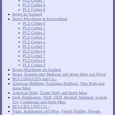
PLZ-Gebiet 7
PLZ-Gebiet 8
PLZ-Gebiet 9
Boxer im Ausland
Boxer-Mischlinge in Deutschland
PLZ-Gebiet 0
PLZ-Gebiet 1
PLZ-Gebiet 2
PLZ-Gebiet 3
PLZ-Gebiet 4
PLZ-Gebiet 5
PLZ-Gebiet 6
PLZ-Gebiet 7
PLZ-Gebiet 8
PLZ-Gebiet 9
Boxer-Mischlinge im Ausland
Boxer, Doggen oder Molosser und deren Mixe von Privat
BULLDOGGEN und Co.:
American Bulldogs, Australian Bulldogs, Alba Bulls und
deren Mixe
American Bully, Exotic Bully und deren Mixe
Engl. Bulldoggen, NEB, OEB, Beabull, Mammut, Leavitt,
Toy, Continental und deren Mixe
BULLIES UND CO. :
Franz. Bulldoggen und Mixe, French Fluffies, Frengle,