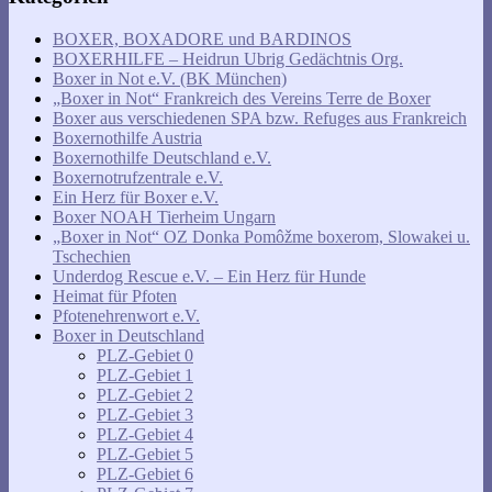
BOXER, BOXADORE und BARDINOS
BOXERHILFE – Heidrun Ubrig Gedächtnis Org.
Boxer in Not e.V. (BK München)
„Boxer in Not“ Frankreich des Vereins Terre de Boxer
Boxer aus verschiedenen SPA bzw. Refuges aus Frankreich
Boxernothilfe Austria
Boxernothilfe Deutschland e.V.
Boxernotrufzentrale e.V.
Ein Herz für Boxer e.V.
Boxer NOAH Tierheim Ungarn
„Boxer in Not“ OZ Donka Pomôžme boxerom, Slowakei u.
Tschechien
Underdog Rescue e.V. – Ein Herz für Hunde
Heimat für Pfoten
Pfotenehrenwort e.V.
Boxer in Deutschland
PLZ-Gebiet 0
PLZ-Gebiet 1
PLZ-Gebiet 2
PLZ-Gebiet 3
PLZ-Gebiet 4
PLZ-Gebiet 5
PLZ-Gebiet 6