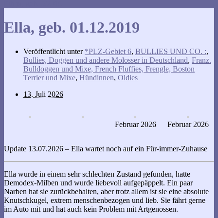
Püppi, geb. 5/2019
Ella, geb. 01.12.2019
Veröffentlicht unter
*PLZ-Gebiet 6
,
BULLIES UND CO. :
,
Bullies, Doggen und andere Molosser in Deutschland
,
Franz.
Bulldoggen und Mixe, French Fluffies, Frengle, Boston
Terrier und Mixe
,
Hündinnen
,
Oldies
13. Juli 2026
Februar 2026
Februar 2026
Update 13.07.2026 – Ella wartet noch auf ein Für-immer-Zuhause
Ella wurde in einem sehr schlechten Zustand gefunden, hatte
Demodex-Milben und wurde liebevoll aufgepäppelt. Ein paar
Narben hat sie zurückbehalten, aber trotz allem ist sie eine absolute
Knutschkugel, extrem menschenbezogen und lieb. Sie fährt gerne
im Auto mit und hat auch kein Problem mit Artgenossen.