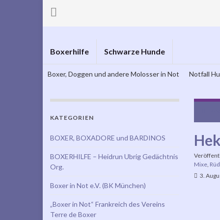
Boxerhilfe
Schwarze Hunde
Boxer, Doggen und andere Molosser in Not
Notfall H
Bec
KATEGORIEN
Hek
BOXER, BOXADORE und BARDINOS
Veröffent
BOXERHILFE – Heidrun Ubrig Gedächtnis
Mixe
,
Rüd
Org.
3. Augu
Boxer in Not e.V. (BK München)
„Boxer in Not“ Frankreich des Vereins
Terre de Boxer