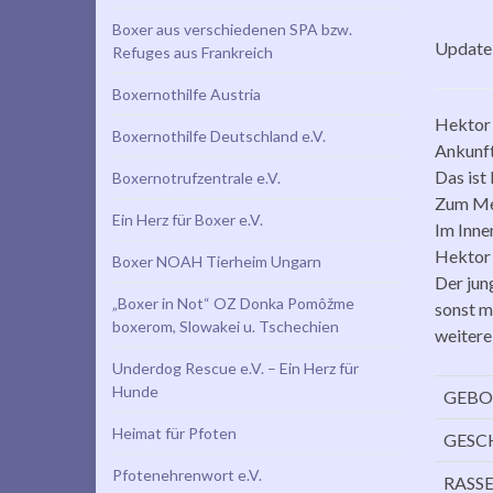
Boxer aus verschiedenen SPA bzw.
Update 
Refuges aus Frankreich
Boxernothilfe Austria
Hektor 
Boxernothilfe Deutschland e.V.
Ankunft
Das ist
Boxernotrufzentrale e.V.
Zum Men
Ein Herz für Boxer e.V.
Im Inne
Hektor 
Boxer NOAH Tierheim Ungarn
Der jun
„Boxer in Not“ OZ Donka Pomôžme
sonst ma
boxerom, Slowakei u. Tschechien
weitere
Underdog Rescue e.V. – Ein Herz für
Hunde
GEBO
Heimat für Pfoten
GESC
Pfotenehrenwort e.V.
RASS