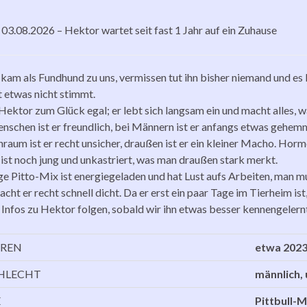
03.08.2026 – Hektor wartet seit fast 1 Jahr auf ein Zuhause
kam als Fundhund zu uns, vermissen tut ihn bisher niemand und es l
 etwas nicht stimmt.
 Hektor zum Glück egal; er lebt sich langsam ein und macht alles,
schen ist er freundlich, bei Männern ist er anfangs etwas gehemmt
nraum ist er recht unsicher, draußen ist er ein kleiner Macho. Horm
ist noch jung und unkastriert, was man draußen stark merkt.
ge Pitto-Mix ist energiegeladen und hat Lust aufs Arbeiten, man mus
cht er recht schnell dicht. Da er erst ein paar Tage im Tierheim ist
 Infos zu Hektor folgen, sobald wir ihn etwas besser kennengelern
REN
etwa 202
HLECHT
männlich,
E
Pittbull-M