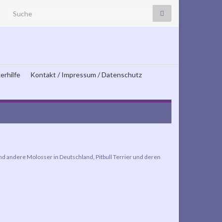
Search for:
erhilfe
Kontakt / Impressum / Datenschutz
Thor, geb. 2018
und andere Molosser in Deutschland
,
Pitbull Terrier und deren