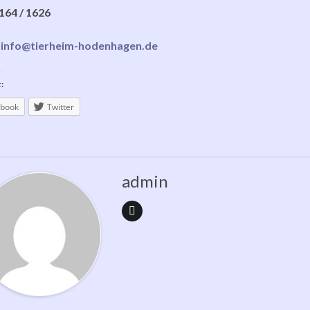
5164 / 1626
:
info@tierheim-hodenhagen.de
:
book
Twitter
admin