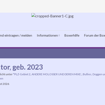
und eintragen / melden
Informationen
Boxerhilfe
Forum der Box
ks, geb. ca. 2019
tor, geb. 2023
licht unter
*PLZ-Gebiet 2
,
ANDERE MOLOSSER UND DEREN MIXE:
,
Bullies, Doggen 
en
st 2026