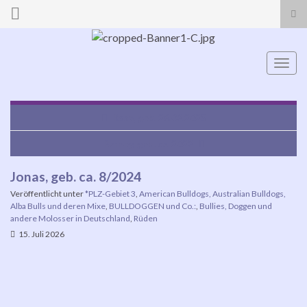
Suc
ums
Search for:
Navi
umsc
Rosa, geb. 26.02.2025
Barney, geb. ca. 2022
Jonas, geb. ca. 8/2024
Veröffentlicht unter
*PLZ-Gebiet 3
,
American Bulldogs, Australian Bulldogs,
Alba Bulls und deren Mixe
,
BULLDOGGEN und Co.:
,
Bullies, Doggen und
andere Molosser in Deutschland
,
Rüden
15. Juli 2026