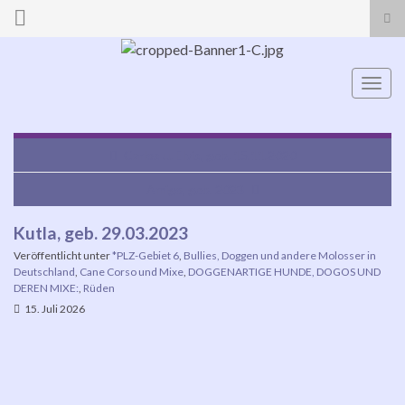
Suc
ums
Search for:
Navi
umsc
Carlos u. Elvis, geb. 15.11.2020
Amigo, geb. 2023
Kutla, geb. 29.03.2023
Veröffentlicht unter
*PLZ-Gebiet 6
,
Bullies, Doggen und andere Molosser in
Deutschland
,
Cane Corso und Mixe
,
DOGGENARTIGE HUNDE, DOGOS UND
DEREN MIXE:
,
Rüden
15. Juli 2026