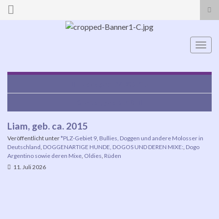
Suc
ums
Search for:
Navi
umsc
Lucky, geb. 07.08.2015
Shelton, geb. 2018
Liam, geb. ca. 2015
Veröffentlicht unter
*PLZ-Gebiet 9
,
Bullies, Doggen und andere Molosser in
Deutschland
,
DOGGENARTIGE HUNDE, DOGOS UND DEREN MIXE:
,
Dogo
Argentino sowie deren Mixe
,
Oldies
,
Rüden
11. Juli 2026