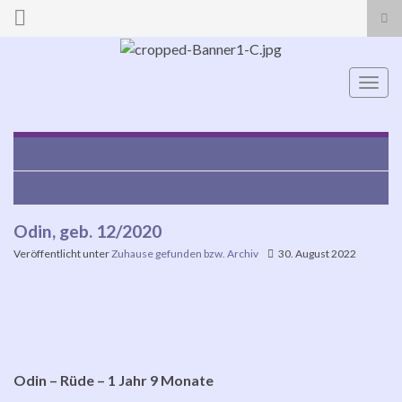
Suc
ums
Search for:
Navi
umsc
Alma, geb. 7/2021
Carlos, geb, 11/2020
Odin, geb. 12/2020
Veröffentlicht unter
Zuhause gefunden bzw. Archiv
30. August 2022
Odin – Rüde – 1 Jahr 9 Monate