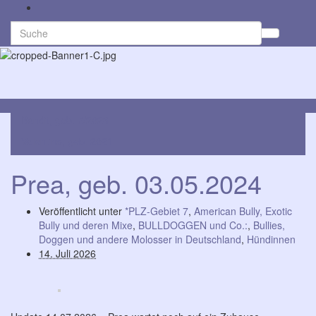
Search
Suchb
for:
umsch
Navig
umsch
Bandit, geb. 7/2023
Valentino, geb. 2021
Prea, geb. 03.05.2024
Veröffentlicht unter
*PLZ-Gebiet 7
,
American Bully, Exotic
Bully und deren Mixe
,
BULLDOGGEN und Co.:
,
Bullies,
Doggen und andere Molosser in Deutschland
,
Hündinnen
14. Juli 2026