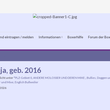
und eintragen / melden
Informationen
Boxerhilfe
Forum der Box
ro, geb. 2015
ja, geb. 2016
licht unter
*PLZ-Gebiet 0
,
ANDERE MOLOSSER UND DEREN MIXE:
,
Bullies, Doggen 
r und Mixe, English Bullweiler
 2026