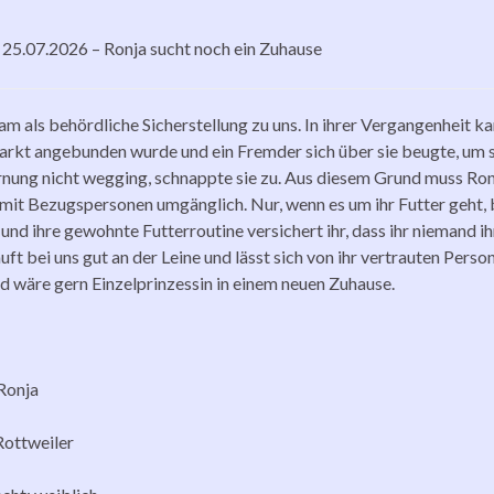
25.07.2026 – Ronja sucht noch ein Zuhause
am als behördliche Sicherstellung zu uns. In ihrer Vergangenheit ka
rkt angebunden wurde und ein Fremder sich über sie beugte, um sie z
nung nicht wegging, schnappte sie zu. Aus diesem Grund muss Ron
h mit Bezugspersonen umgänglich. Nur, wenn es um ihr Futter geht, b
 und ihre gewohnte Futterroutine versichert ihr, dass ihr niemand
äuft bei uns gut an der Leine und lässt sich von ihr vertrauten Per
nd wäre gern Einzelprinzessin in einem neuen Zuhause.
Ronja
Rottweiler