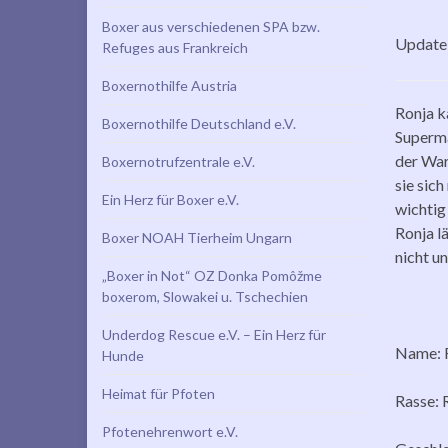
Boxer aus verschiedenen SPA bzw.
Update 
Refuges aus Frankreich
Boxernothilfe Austria
Ronja k
Boxernothilfe Deutschland e.V.
Superma
der War
Boxernotrufzentrale e.V.
sie sic
Ein Herz für Boxer e.V.
wichtig
Ronja l
Boxer NOAH Tierheim Ungarn
nicht u
„Boxer in Not“ OZ Donka Pomôžme
boxerom, Slowakei u. Tschechien
Underdog Rescue e.V. – Ein Herz für
Name: 
Hunde
Heimat für Pfoten
Rasse: 
Pfotenehrenwort e.V.