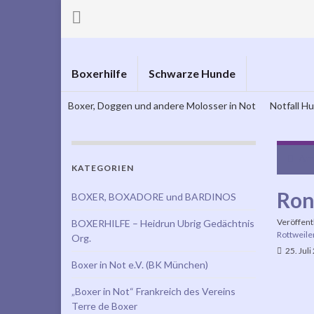
Boxerhilfe
Schwarze Hunde
Boxer, Doggen und andere Molosser in Not
Notfall H
Ama
KATEGORIEN
Ron
BOXER, BOXADORE und BARDINOS
Veröffent
BOXERHILFE – Heidrun Ubrig Gedächtnis
Rottweile
Org.
25. Juli
Boxer in Not e.V. (BK München)
„Boxer in Not“ Frankreich des Vereins
Terre de Boxer