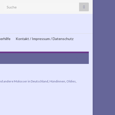
Search for:
erhilfe
Kontakt / Impressum / Datenschutz
Stitch, geb. 06.04.2025
und andere Molosser in Deutschland
,
Hündinnen
,
Oldies
,