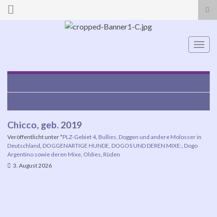
Suc
ums
Search for:
Navi
umsc
Lola, geb. 2017
Anton, geb. 12/2018
Chicco, geb. 2019
Veröffentlicht unter
*PLZ-Gebiet 4
,
Bullies, Doggen und andere Molosser in
Deutschland
,
DOGGENARTIGE HUNDE, DOGOS UND DEREN MIXE:
,
Dogo
Argentino sowie deren Mixe
,
Oldies
,
Rüden
3. August 2026