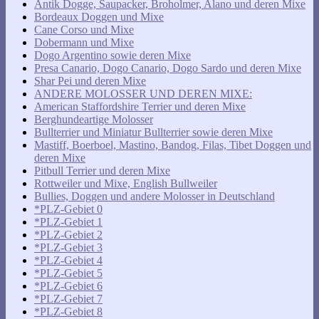
Antik Dogge, Saupacker, Broholmer, Alano und deren Mixe
Bordeaux Doggen und Mixe
Cane Corso und Mixe
Dobermann und Mixe
Dogo Argentino sowie deren Mixe
Presa Canario, Dogo Canario, Dogo Sardo und deren Mixe
Shar Pei und deren Mixe
ANDERE MOLOSSER UND DEREN MIXE:
American Staffordshire Terrier und deren Mixe
Berghundeartige Molosser
Bullterrier und Miniatur Bullterrier sowie deren Mixe
Mastiff, Boerboel, Mastino, Bandog, Filas, Tibet Doggen und
deren Mixe
Pitbull Terrier und deren Mixe
Rottweiler und Mixe, English Bullweiler
Bullies, Doggen und andere Molosser in Deutschland
*PLZ-Gebiet 0
*PLZ-Gebiet 1
*PLZ-Gebiet 2
*PLZ-Gebiet 3
*PLZ-Gebiet 4
*PLZ-Gebiet 5
*PLZ-Gebiet 6
*PLZ-Gebiet 7
*PLZ-Gebiet 8