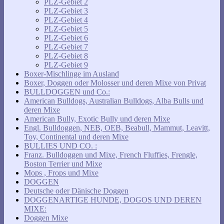
PLZ-Gebiet 2
PLZ-Gebiet 3
PLZ-Gebiet 4
PLZ-Gebiet 5
PLZ-Gebiet 6
PLZ-Gebiet 7
PLZ-Gebiet 8
PLZ-Gebiet 9
Boxer-Mischlinge im Ausland
Boxer, Doggen oder Molosser und deren Mixe von Privat
BULLDOGGEN und Co.:
American Bulldogs, Australian Bulldogs, Alba Bulls und
deren Mixe
American Bully, Exotic Bully und deren Mixe
Engl. Bulldoggen, NEB, OEB, Beabull, Mammut, Leavitt,
Toy, Continental und deren Mixe
BULLIES UND CO. :
Franz. Bulldoggen und Mixe, French Fluffies, Frengle,
Boston Terrier und Mixe
Mops , Frops und Mixe
DOGGEN
Deutsche oder Dänische Doggen
DOGGENARTIGE HUNDE, DOGOS UND DEREN
MIXE:
Doggen Mixe