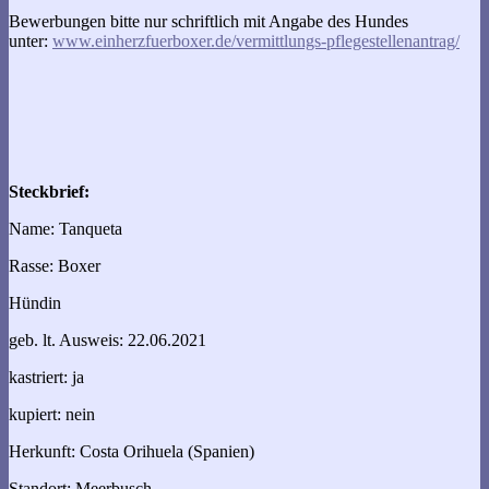
Bewerbungen bitte nur schriftlich mit Angabe des Hundes
unter:
www.einherzfuerboxer.de/vermittlungs-pflegestellenantrag/
Steckbrief:
Name: Tanqueta
Rasse: Boxer
Hündin
geb. lt. Ausweis: 22.06.2021
kastriert: ja
kupiert: nein
Herkunft: Costa Orihuela (Spanien)
Standort: Meerbusch