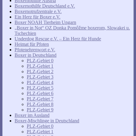
Boxernothilfe Austria
Boxernothilfe Deutschland e.V.
Boxernotrufzentrale e.V.
Ein Herz für Boxer e.V.
Boxer NOAH Tierheim Ungarn
„Boxer in Not“ OZ Donka Pomôžme boxerom, Slowakei u.
Tschechien
Underdog Rescue e.V. – Ein Herz für Hunde
Heimat für Pfoten
Pfotenehrenwort e.V.
Boxer in Deutschland
PLZ-Gebiet 0
PLZ-Gebiet 1
PLZ-Gebiet 2
PLZ-Gebiet 3
PLZ-Gebiet 4
PLZ-Gebiet 5
PLZ-Gebiet 6
PLZ-Gebiet 7
PLZ-Gebiet 8
PLZ-Gebiet 9
Boxer im Ausland
Boxer-Mischlinge in Deutschland
PLZ-Gebiet 0
PLZ-Gebiet 1