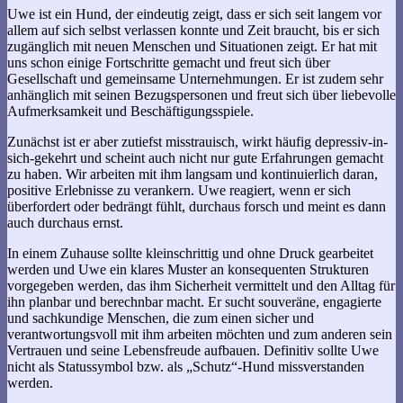
Uwe ist ein Hund, der eindeutig zeigt, dass er sich seit langem vor
allem auf sich selbst verlassen konnte und Zeit braucht, bis er sich
zugänglich mit neuen Menschen und Situationen zeigt. Er hat mit
uns schon einige Fortschritte gemacht und freut sich über
Gesellschaft und gemeinsame Unternehmungen. Er ist zudem sehr
anhänglich mit seinen Bezugspersonen und freut sich über liebevolle
Aufmerksamkeit und Beschäftigungsspiele.
Zunächst ist er aber zutiefst misstrauisch, wirkt häufig depressiv-in-
sich-gekehrt und scheint auch nicht nur gute Erfahrungen gemacht
zu haben. Wir arbeiten mit ihm langsam und kontinuierlich daran,
positive Erlebnisse zu verankern. Uwe reagiert, wenn er sich
überfordert oder bedrängt fühlt, durchaus forsch und meint es dann
auch durchaus ernst.
In einem Zuhause sollte kleinschrittig und ohne Druck gearbeitet
werden und Uwe ein klares Muster an konsequenten Strukturen
vorgegeben werden, das ihm Sicherheit vermittelt und den Alltag für
ihn planbar und berechnbar macht. Er sucht souveräne, engagierte
und sachkundige Menschen, die zum einen sicher und
verantwortungsvoll mit ihm arbeiten möchten und zum anderen sein
Vertrauen und seine Lebensfreude aufbauen. Definitiv sollte Uwe
nicht als Statussymbol bzw. als „Schutz“-Hund missverstanden
werden.