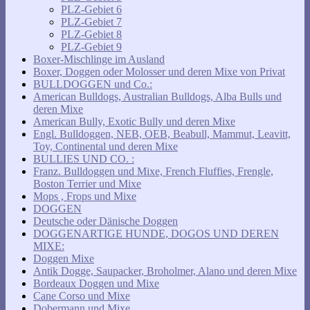
PLZ-Gebiet 6
PLZ-Gebiet 7
PLZ-Gebiet 8
PLZ-Gebiet 9
Boxer-Mischlinge im Ausland
Boxer, Doggen oder Molosser und deren Mixe von Privat
BULLDOGGEN und Co.:
American Bulldogs, Australian Bulldogs, Alba Bulls und
deren Mixe
American Bully, Exotic Bully und deren Mixe
Engl. Bulldoggen, NEB, OEB, Beabull, Mammut, Leavitt,
Toy, Continental und deren Mixe
BULLIES UND CO. :
Franz. Bulldoggen und Mixe, French Fluffies, Frengle,
Boston Terrier und Mixe
Mops , Frops und Mixe
DOGGEN
Deutsche oder Dänische Doggen
DOGGENARTIGE HUNDE, DOGOS UND DEREN
MIXE:
Doggen Mixe
Antik Dogge, Saupacker, Broholmer, Alano und deren Mixe
Bordeaux Doggen und Mixe
Cane Corso und Mixe
Dobermann und Mixe