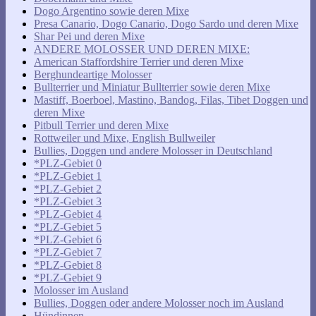
Dogo Argentino sowie deren Mixe
Presa Canario, Dogo Canario, Dogo Sardo und deren Mixe
Shar Pei und deren Mixe
ANDERE MOLOSSER UND DEREN MIXE:
American Staffordshire Terrier und deren Mixe
Berghundeartige Molosser
Bullterrier und Miniatur Bullterrier sowie deren Mixe
Mastiff, Boerboel, Mastino, Bandog, Filas, Tibet Doggen und
deren Mixe
Pitbull Terrier und deren Mixe
Rottweiler und Mixe, English Bullweiler
Bullies, Doggen und andere Molosser in Deutschland
*PLZ-Gebiet 0
*PLZ-Gebiet 1
*PLZ-Gebiet 2
*PLZ-Gebiet 3
*PLZ-Gebiet 4
*PLZ-Gebiet 5
*PLZ-Gebiet 6
*PLZ-Gebiet 7
*PLZ-Gebiet 8
*PLZ-Gebiet 9
Molosser im Ausland
Bullies, Doggen oder andere Molosser noch im Ausland
Hündinnen