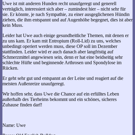
Uwe ist mit anderen Hunden recht unaufgeregt und generell
verträglich, interessiert sich aber – zumindest hier – nicht sehr für
sie. Er könnte, je nach Sympathie, zu einer ausgeglichenen Hündin
ziehen, die ihm entspannt und auf Augenhöhe begegnet, dies ist aber
kein Muss.
Leider hat Uwe auch einige gesundheitliche Themen, mit denen er
zu uns kam. Er kam mit Entropium (Roll-Lid) zu uns, welches
unbedingt operiert werden muss, diese OP soll im Dezember
stattfinden. Leider wird er auch danach aber langfristig auf
Schmerzmittel angewiesen sein, denn er hat eine beidseitig sehr
schlechte Hüfte und beginnende Arthrosen und Spondylose im
Rücken.
Er geht sehr gut und entspannt an der Leine und reagiert auf die
meisten Außenreize unaufgeregt.
Wir hoffen sehr, dass Uwe die Chance auf ein erfülltes Leben
außerhalb des Tierheims bekommt und ein schönes, sicheres
Zuhause finden darf!
Name: Uwe