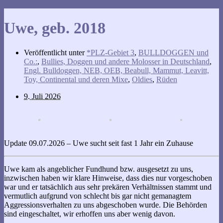
Rolli, geb. 2019
Uwe, geb. 2018
Veröffentlicht unter
*PLZ-Gebiet 3
,
BULLDOGGEN und
Co.:
,
Bullies, Doggen und andere Molosser in Deutschland
,
Engl. Bulldoggen, NEB, OEB, Beabull, Mammut, Leavitt,
Toy, Continental und deren Mixe
,
Oldies
,
Rüden
9. Juli 2026
Update 09.07.2026 – Uwe sucht seit fast 1 Jahr ein Zuhause
Uwe kam als angeblicher Fundhund bzw. ausgesetzt zu uns,
inzwischen haben wir klare Hinweise, dass dies nur vorgeschoben
war und er tatsächlich aus sehr prekären Verhältnissen stammt und
vermutlich aufgrund von schlecht bis gar nicht gemanagtem
Aggressionsverhalten zu uns abgeschoben wurde. Die Behörden
sind eingeschaltet, wir erhoffen uns aber wenig davon.