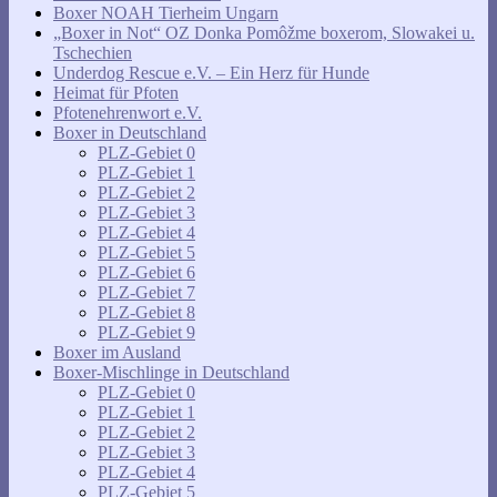
Boxer NOAH Tierheim Ungarn
„Boxer in Not“ OZ Donka Pomôžme boxerom, Slowakei u.
Tschechien
Underdog Rescue e.V. – Ein Herz für Hunde
Heimat für Pfoten
Pfotenehrenwort e.V.
Boxer in Deutschland
PLZ-Gebiet 0
PLZ-Gebiet 1
PLZ-Gebiet 2
PLZ-Gebiet 3
PLZ-Gebiet 4
PLZ-Gebiet 5
PLZ-Gebiet 6
PLZ-Gebiet 7
PLZ-Gebiet 8
PLZ-Gebiet 9
Boxer im Ausland
Boxer-Mischlinge in Deutschland
PLZ-Gebiet 0
PLZ-Gebiet 1
PLZ-Gebiet 2
PLZ-Gebiet 3
PLZ-Gebiet 4
PLZ-Gebiet 5