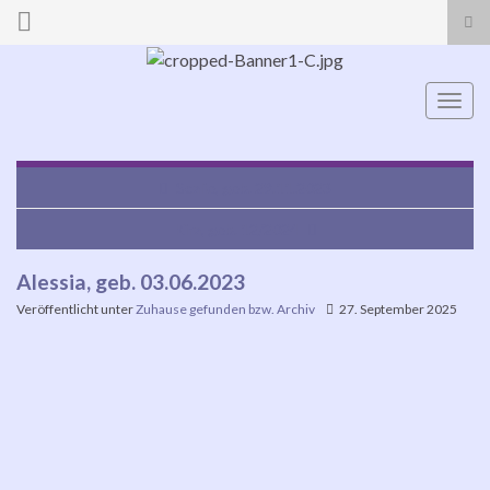
Suc
ums
Search for:
Navi
umsc
Scalie, geb. 29.11.2023
Kira, geb. 12/2024
Alessia, geb. 03.06.2023
Veröffentlicht unter
Zuhause gefunden bzw. Archiv
27. September 2025