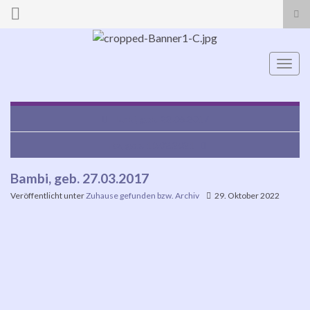
Suc
ums
Search for:
Navi
umsc
Turbi, geb. 22.06.2017
Irka, geb. 10.02.2021
Bambi, geb. 27.03.2017
Veröffentlicht unter
Zuhause gefunden bzw. Archiv
29. Oktober 2022