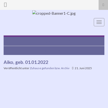
Suc
ums
Search for:
Navi
umsc
Tokio, geb. ca. 12/2023
Poldi, geb. 30.08.2023
Aiko, geb. 01.01.2022
Veröffentlicht unter
Zuhause gefunden bzw. Archiv
21. Juni 2025