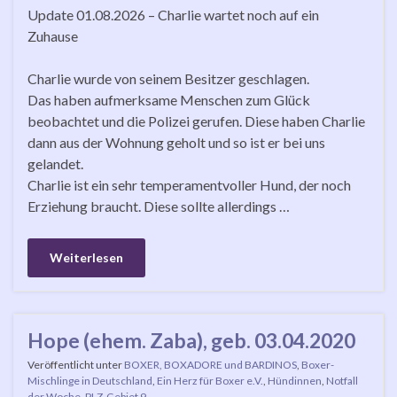
Update 01.08.2026 – Charlie wartet noch auf ein
Zuhause
Charlie wurde von seinem Besitzer geschlagen.
Das haben aufmerksame Menschen zum Glück
beobachtet und die Polizei gerufen. Diese haben Charlie
dann aus der Wohnung geholt und so ist er bei uns
gelandet.
Charlie ist ein sehr temperamentvoller Hund, der noch
Erziehung braucht. Diese sollte allerdings …
Weiterlesen
Hope (ehem. Zaba), geb. 03.04.2020
Veröffentlicht unter
BOXER, BOXADORE und BARDINOS
,
Boxer-
Mischlinge in Deutschland
,
Ein Herz für Boxer e.V.
,
Hündinnen
,
Notfall
der Woche
,
PLZ-Gebiet 9