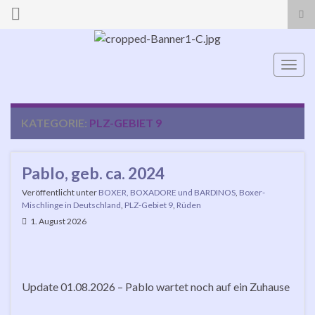
Suc
ums
Search for:
Navi
umsc
KATEGORIE:
PLZ-GEBIET 9
Pablo, geb. ca. 2024
Veröffentlicht unter
BOXER, BOXADORE und BARDINOS
,
Boxer-
Mischlinge in Deutschland
,
PLZ-Gebiet 9
,
Rüden
1. August 2026
Update 01.08.2026 – Pablo wartet noch auf ein Zuhause