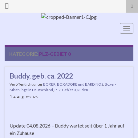
Suc
ums
Search for:
Navi
umsc
KATEGORIE:
PLZ-GEBIET 0
Buddy, geb. ca. 2022
Veröffentlicht unter
BOXER, BOXADORE und BARDINOS
,
Boxer-
Mischlinge in Deutschland
,
PLZ-Gebiet 0
,
Rüden
4. August 2026
Update 04.08.2026 – Buddy wartet seit über 1 Jahr auf
ein Zuhause