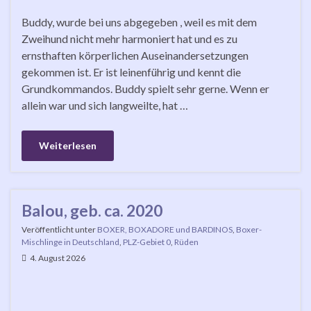
Buddy, wurde bei uns abgegeben , weil es mit dem
Zweihund nicht mehr harmoniert hat und es zu
ernsthaften körperlichen Auseinandersetzungen
gekommen ist. Er ist leinenführig und kennt die
Grundkommandos. Buddy spielt sehr gerne. Wenn er
allein war und sich langweilte, hat …
Weiterlesen
Balou, geb. ca. 2020
Veröffentlicht unter
BOXER, BOXADORE und BARDINOS
,
Boxer-
Mischlinge in Deutschland
,
PLZ-Gebiet 0
,
Rüden
4. August 2026