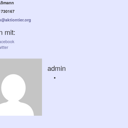
 Aßmann
1730167
@aktiontier.org
n mit:
acebook
itter
admin