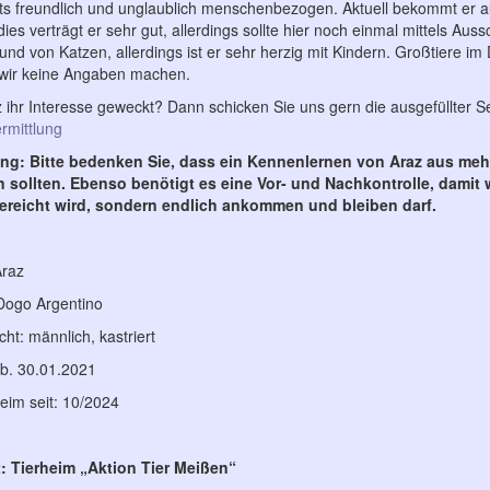
ts freundlich und unglaublich menschenbezogen. Aktuell bekommt er auf
dies verträgt er sehr gut, allerdings sollte hier noch einmal mittels Au
und von Katzen, allerdings ist er sehr herzig mit Kindern. Großtiere 
wir keine Angaben machen.
 ihr Interesse geweckt? Dann schicken Sie uns gern die ausgefüllter S
rmittlung
ng: Bitte bedenken Sie, dass ein Kennenlernen von Araz aus mehr
sollten. Ebenso benötigt es eine Vor- und Nachkontrolle, damit 
reicht wird, sondern endlich ankommen und bleiben darf.
raz
Dogo Argentino
ht: männlich, kastriert
eb. 30.01.2021
eim seit: 10/2024
: Tierheim „Aktion Tier Meißen“