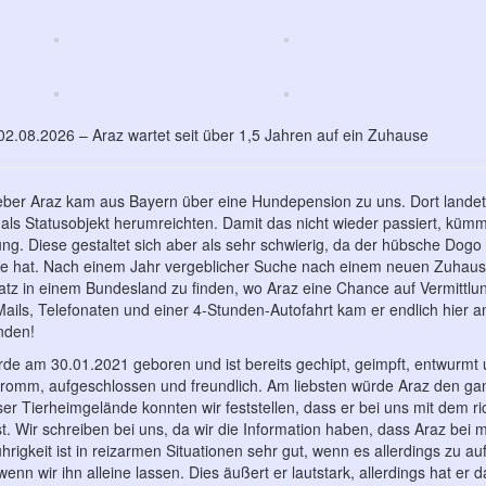
2.08.2026 – Araz wartet seit über 1,5 Jahren auf ein Zuhause
eber Araz kam aus Bayern über eine Hundepension zu uns. Dort landet
als Statusobjekt herumreichten. Damit das nicht wieder passiert, kümm
ung. Diese gestaltet sich aber als sehr schwierig, da der hübsche Dogo
e hat. Nach einem Jahr vergeblicher Suche nach einem neuen Zuhaus
atz in einem Bundesland zu finden, wo Araz eine Chance auf Vermittlu
ails, Telefonaten und einer 4-Stunden-Autofahrt kam er endlich hier a
inden!
de am 30.01.2021 geboren und ist bereits gechipt, geimpft, entwurmt un
fromm, aufgeschlossen und freundlich. Am liebsten würde Araz den ga
er Tierheimgelände konnten wir feststellen, dass er bei uns mit dem r
st. Wir schreiben bei uns, da wir die Information haben, dass Araz be
hrigkeit ist in reizarmen Situationen sehr gut, wenn es allerdings zu au
 wenn wir ihn alleine lassen. Dies äußert er lautstark, allerdings hat er