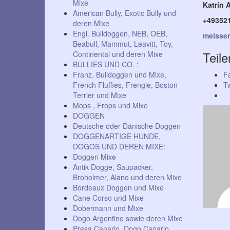
Mixe
Katrin
American Bully, Exotic Bully und
+49352
deren Mixe
Engl. Bulldoggen, NEB, OEB,
meissen
Beabull, Mammut, Leavitt, Toy,
Teile
Continental und deren Mixe
BULLIES UND CO. :
Franz. Bulldoggen und Mixe,
F
French Fluffies, Frengle, Boston
Tw
Terrier und Mixe
Mops , Frops und Mixe
DOGGEN
Deutsche oder Dänische Doggen
DOGGENARTIGE HUNDE,
DOGOS UND DEREN MIXE:
Doggen Mixe
Antik Dogge, Saupacker,
Broholmer, Alano und deren Mixe
Bordeaux Doggen und Mixe
Cane Corso und Mixe
Dobermann und Mixe
Dogo Argentino sowie deren Mixe
Presa Canario, Dogo Canario,