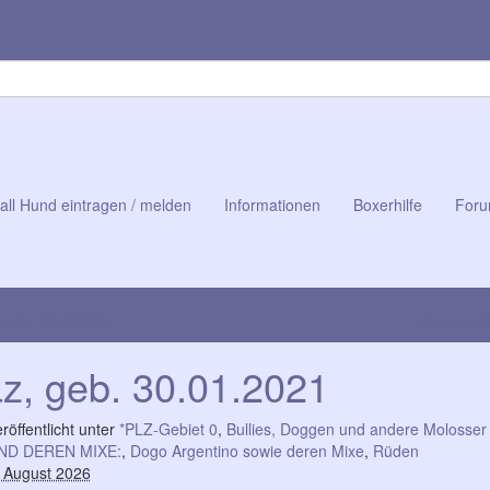
all Hund eintragen / melden
Informationen
Boxerhilfe
Foru
 geb. 15.09.2017
Alpha, ge
z, geb. 30.01.2021
röffentlicht unter
*PLZ-Gebiet 0
,
Bullies, Doggen und andere Molosser
ND DEREN MIXE:
,
Dogo Argentino sowie deren Mixe
,
Rüden
. August 2026