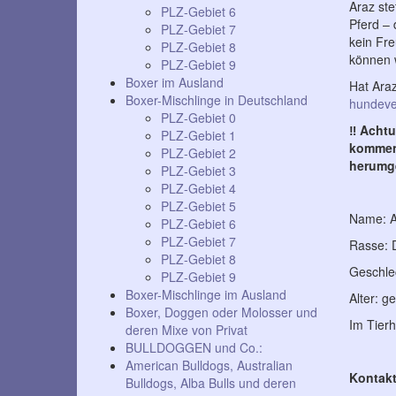
Araz ste
PLZ-Gebiet 6
Pferd – 
PLZ-Gebiet 7
kein Fre
PLZ-Gebiet 8
können 
PLZ-Gebiet 9
Boxer im Ausland
Hat Araz
Boxer-Mischlinge in Deutschland
hundeve
PLZ-Gebiet 0
‼ Achtu
PLZ-Gebiet 1
kommen 
PLZ-Gebiet 2
herumge
PLZ-Gebiet 3
PLZ-Gebiet 4
PLZ-Gebiet 5
Name: A
PLZ-Gebiet 6
PLZ-Gebiet 7
Rasse: 
PLZ-Gebiet 8
Geschlec
PLZ-Gebiet 9
Boxer-Mischlinge im Ausland
Alter: g
Boxer, Doggen oder Molosser und
Im Tierh
deren Mixe von Privat
BULLDOGGEN und Co.:
American Bulldogs, Australian
Kontakt
Bulldogs, Alba Bulls und deren