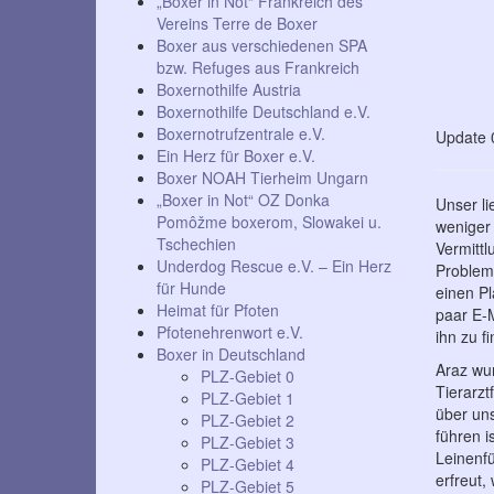
„Boxer in Not“ Frankreich des
Vereins Terre de Boxer
Boxer aus verschiedenen SPA
bzw. Refuges aus Frankreich
Boxernothilfe Austria
Boxernothilfe Deutschland e.V.
Boxernotrufzentrale e.V.
Update 0
Ein Herz für Boxer e.V.
Boxer NOAH Tierheim Ungarn
„Boxer in Not“ OZ Donka
Unser li
Pomôžme boxerom, Slowakei u.
weniger 
Tschechien
Vermittl
Underdog Rescue e.V. – Ein Herz
Problem
für Hunde
einen Pl
Heimat für Pfoten
paar E-M
Pfotenehrenwort e.V.
ihn zu f
Boxer in Deutschland
Araz wur
PLZ-Gebiet 0
Tierarzt
PLZ-Gebiet 1
über uns
PLZ-Gebiet 2
führen i
PLZ-Gebiet 3
Leinenfü
PLZ-Gebiet 4
erfreut,
PLZ-Gebiet 5