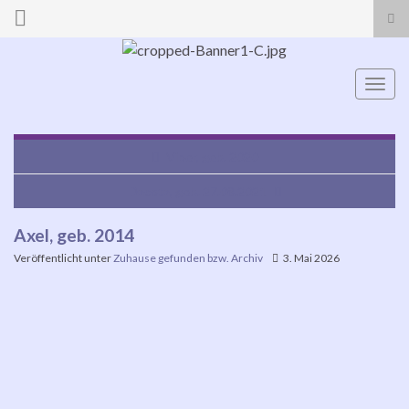
Suc
ums
Search for:
Navi
umsc
Viper, geb. 2020
Dacota, geb. 27.08.2021
Axel, geb. 2014
Veröffentlicht unter
Zuhause gefunden bzw. Archiv
3. Mai 2026