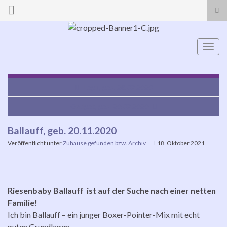
Suc
ums
Search for:
Navi
umsc
Lego, geb. 28.09.2020
Gadget, geb. 20.09.2020
Ballauff, geb. 20.11.2020
Veröffentlicht unter
Zuhause gefunden bzw. Archiv
18. Oktober 2021
Riesenbaby Ballauff ist auf der Suche nach einer netten
Familie!
Ich bin Ballauff – ein junger Boxer-Pointer-Mix mit echt
guten Grundlagen.