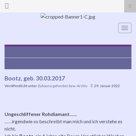
Suc
ums
Search for:
Navi
umsc
Oklahoma, geb. 06.07.2019
Loki, geb. 20.05.2020
Bootz, geb. 30.03.2017
Veröffentlicht unter
Zuhause gefunden bzw. Archiv
29. Januar 2022
Ungeschliffener Rohdiamant……
……irgendwie so beschreibt man mich und ich verstehe es
nicht.
Ich bin
Bootz
, ein 4 Jahre alte Boxer. Vor etlichen Wochen