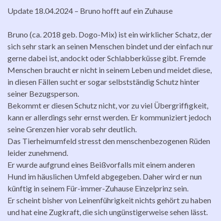
Update 18.04.2024 – Bruno hofft auf ein Zuhause
Bruno (ca. 2018 geb. Dogo-Mix) ist ein wirklicher Schatz, der
sich sehr stark an seinen Menschen bindet und der einfach nur
gerne dabei ist, andockt oder Schlabberküsse gibt. Fremde
Menschen braucht er nicht in seinem Leben und meidet diese,
in diesen Fällen sucht er sogar selbstständig Schutz hinter
seiner Bezugsperson.
Bekommt er diesen Schutz nicht, vor zu viel Übergriffigkeit,
kann er allerdings sehr ernst werden. Er kommuniziert jedoch
seine Grenzen hier vorab sehr deutlich.
Das Tierheimumfeld stresst den menschenbezogenen Rüden
leider zunehmend.
Er wurde aufgrund eines Beißvorfalls mit einem anderen
Hund im häuslichen Umfeld abgegeben. Daher wird er nun
künftig in seinem Für-immer-Zuhause Einzelprinz sein.
Er scheint bisher von Leinenführigkeit nichts gehört zu haben
und hat eine Zugkraft, die sich ungünstigerweise sehen lässt.