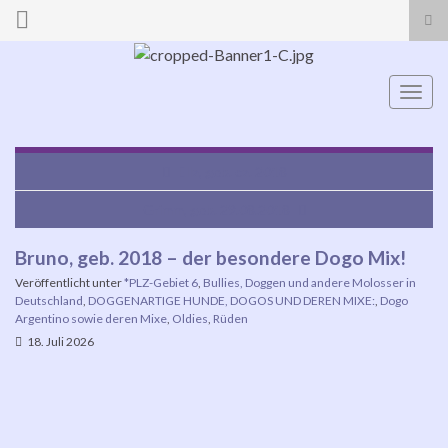
Suc
ums
Search for:
Navi
umsc
Ella, geb. ca. 2018
Grimm, geb. 29.08.2018
Bruno, geb. 2018 – der besondere Dogo Mix!
Veröffentlicht unter
*PLZ-Gebiet 6
,
Bullies, Doggen und andere Molosser in
Deutschland
,
DOGGENARTIGE HUNDE, DOGOS UND DEREN MIXE:
,
Dogo
Argentino sowie deren Mixe
,
Oldies
,
Rüden
18. Juli 2026