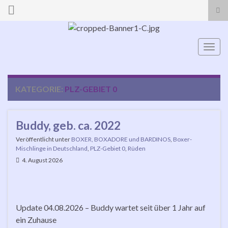
Suc
ums
Search for:
Navi
umsc
KATEGORIE:
PLZ-GEBIET 0
Buddy, geb. ca. 2022
Veröffentlicht unter
BOXER, BOXADORE und BARDINOS
,
Boxer-
Mischlinge in Deutschland
,
PLZ-Gebiet 0
,
Rüden
4. August 2026
Update 04.08.2026 – Buddy wartet seit über 1 Jahr auf
ein Zuhause