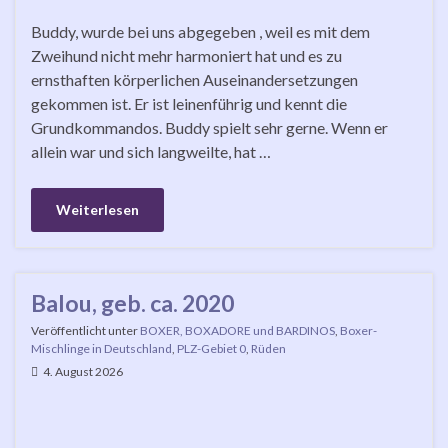
Buddy, wurde bei uns abgegeben , weil es mit dem
Zweihund nicht mehr harmoniert hat und es zu
ernsthaften körperlichen Auseinandersetzungen
gekommen ist. Er ist leinenführig und kennt die
Grundkommandos. Buddy spielt sehr gerne. Wenn er
allein war und sich langweilte, hat …
Weiterlesen
Balou, geb. ca. 2020
Veröffentlicht unter
BOXER, BOXADORE und BARDINOS
,
Boxer-
Mischlinge in Deutschland
,
PLZ-Gebiet 0
,
Rüden
4. August 2026