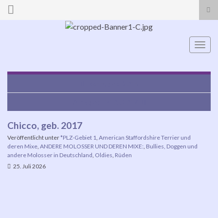
Suc
ums
Search for:
Navi
umsc
Ronja, geb. 2016
Amy, geb. 14.05.2017
Chicco, geb. 2017
Veröffentlicht unter
*PLZ-Gebiet 1
,
American Staffordshire Terrier und
deren Mixe
,
ANDERE MOLOSSER UND DEREN MIXE:
,
Bullies, Doggen und
andere Molosser in Deutschland
,
Oldies
,
Rüden
25. Juli 2026