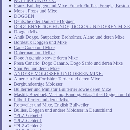
BULLIES UND CO. :
Franz. Bulldoggen und Mixe, French Fluffies, Frengle, Boston
Mops , Frops und Mixe
DOGGEN
Deutsche oder Dänische Doggen
DOGGENARTIGE HUNDE, DOGOS UND DEREN MIXE
Doggen Mixe
Antik Dogge, Saupacker, Broholmer, Alano und deren Mixe
Bordeaux Doggen und Mixe
Cane Corso und Mixe
Dobermann und Mixe
Dogo Argentino sowie deren Mixe
Presa Canario, Dogo Canario, Dogo Sardo und deren Mixe
Shar Pei und deren Mixe
ANDERE MOLOSSER UND DEREN MIXE:
American Staffordshire Terrier und deren Mixe
Berghundeartige Molosser
Bullterrier und Miniatur Bullterrier sowie deren Mixe
Mastiff, Boerboel, Mastino, Bandog, Filas, Tibet Doggen und 
Pitbull Terrier und deren Mixe
Rottweiler und Mixe, English Bullweiler
Bullies, Doggen und andere Molosser in Deutschland
*PLZ-Gebiet 0
*PLZ-Gebiet 1
*PLZ-Gebiet 2