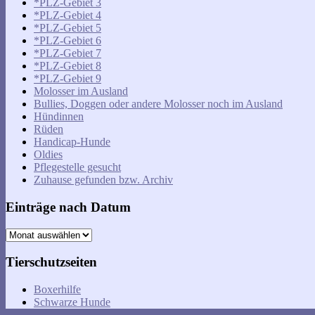
*PLZ-Gebiet 3
*PLZ-Gebiet 4
*PLZ-Gebiet 5
*PLZ-Gebiet 6
*PLZ-Gebiet 7
*PLZ-Gebiet 8
*PLZ-Gebiet 9
Molosser im Ausland
Bullies, Doggen oder andere Molosser noch im Ausland
Hündinnen
Rüden
Handicap-Hunde
Oldies
Pflegestelle gesucht
Zuhause gefunden bzw. Archiv
Einträge nach Datum
Einträge
nach
Datum
Tierschutzseiten
Boxerhilfe
Schwarze Hunde