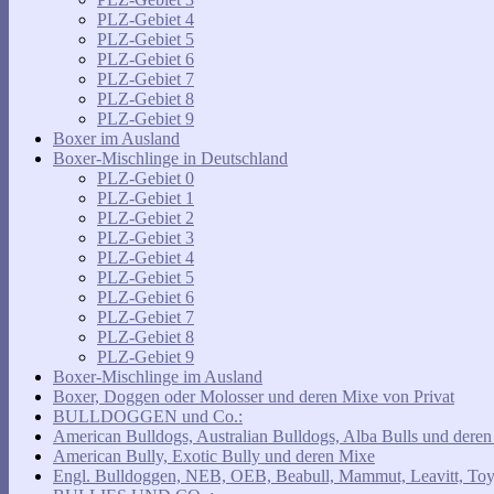
PLZ-Gebiet 4
PLZ-Gebiet 5
PLZ-Gebiet 6
PLZ-Gebiet 7
PLZ-Gebiet 8
PLZ-Gebiet 9
Boxer im Ausland
Boxer-Mischlinge in Deutschland
PLZ-Gebiet 0
PLZ-Gebiet 1
PLZ-Gebiet 2
PLZ-Gebiet 3
PLZ-Gebiet 4
PLZ-Gebiet 5
PLZ-Gebiet 6
PLZ-Gebiet 7
PLZ-Gebiet 8
PLZ-Gebiet 9
Boxer-Mischlinge im Ausland
Boxer, Doggen oder Molosser und deren Mixe von Privat
BULLDOGGEN und Co.:
American Bulldogs, Australian Bulldogs, Alba Bulls und dere
American Bully, Exotic Bully und deren Mixe
Engl. Bulldoggen, NEB, OEB, Beabull, Mammut, Leavitt, Toy,