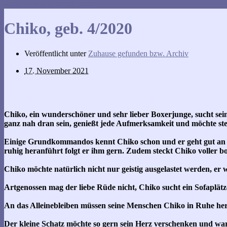
Korbinian, geb. 01.04.2020
Chiko, geb. 4/2020
Veröffentlicht unter
Zuhause gefunden bzw. Archiv
17. November 2021
Chiko, ein wunderschöner und sehr lieber Boxerjunge, sucht sei
ganz nah dran sein, genießt jede Aufmerksamkeit und möchte stet
Einige Grundkommandos kennt Chiko schon und er geht gut an d
ruhig heranführt folgt er ihm gern. Zudem steckt Chiko voller b
Chiko möchte natürlich nicht nur geistig ausgelastet werden, e
Artgenossen mag der liebe Rüde nicht, Chiko sucht ein Sofaplätz
An das Alleinebleiben müssen seine Menschen Chiko in Ruhe he
Der kleine Schatz möchte so gern sein Herz verschenken und war