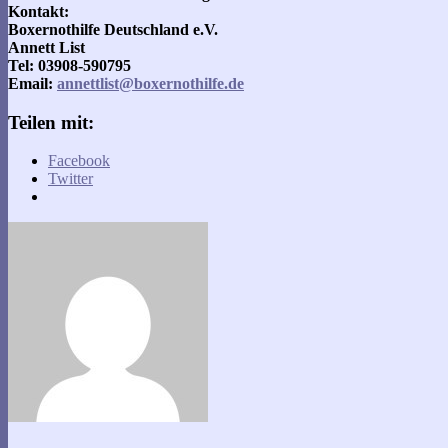
Kontakt:
Boxernothilfe Deutschland e.V.
Annett List
Tel:
03908-590795
Email:
annettlist@boxernothilfe.de
Teilen mit:
Facebook
Twitter