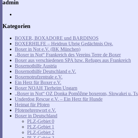
admin
Kategorien
BOXER, BOXADORE und BARDINOS
BOXERHILFE – Heidrun Ubrig Gedächtnis Org.
Boxer in Not e.V. (BK München)
„Boxer in Not“ Frankreich des Vereins Terre de Boxer
Boxer aus verschiedenen SPA bzw. Refuges aus Frankreich
Boxernothilfe Austria
Boxernothilfe Deutschland e.V.
Boxernotrufzentrale e.V.
Ein Herz für Boxer e.V.
Boxer NOAH Tierheim Ungarn
„Boxer in Not“ OZ Donka Pomôžme boxerom, Slowakei u. Ts
Underdog Rescue e.V. – Ein Herz für Hunde
Heimat für Pfoten
Pfotenehrenwort e.V.
Boxer in Deutschland
PLZ-Gebiet 0
PLZ-Gebiet 1
PLZ-Gebiet 2
PLZ-Gebiet 3