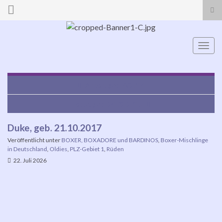
Suc
ums
Search for:
Navi
umsc
Anton, geb. 6/2014
Lotte, geb. 24.02.2015
Duke, geb. 21.10.2017
Veröffentlicht unter
BOXER, BOXADORE und BARDINOS
,
Boxer-Mischlinge
in Deutschland
,
Oldies
,
PLZ-Gebiet 1
,
Rüden
22. Juli 2026