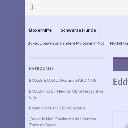
Boxerhilfe
Schwarze Hunde
Boxer, Doggen und andere Molosser in Not
Notfall H
Edd
KATEGORIEN
Edd
BOXER, BOXADORE und BARDINOS
BOXERHILFE – Heidrun Ubrig Gedächtnis
Org.
Boxer in Not e.V. (BK München)
„Boxer in Not“ Frankreich des Vereins
Terre de Boxer