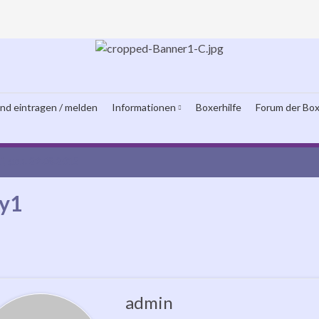
und eintragen / melden
Informationen
Boxerhilfe
Forum der Box
i, geb. 29.08.2015
y1
admin