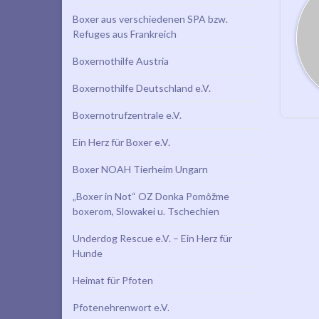
Boxer aus verschiedenen SPA bzw.
Refuges aus Frankreich
Boxernothilfe Austria
Boxernothilfe Deutschland e.V.
Boxernotrufzentrale e.V.
Ein Herz für Boxer e.V.
Boxer NOAH Tierheim Ungarn
„Boxer in Not“ OZ Donka Pomôžme
boxerom, Slowakei u. Tschechien
Underdog Rescue e.V. – Ein Herz für
Hunde
Heimat für Pfoten
Pfotenehrenwort e.V.