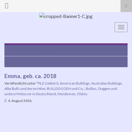
Suc
ums
Search for:
Navi
umsc
Zoelle, geb. 17.10.2022
Kora, geb. 8/2019
Emma, geb. ca. 2018
Veröffentlicht unter
*PLZ-Gebiet 0
,
American Bulldogs, Australian Bulldogs,
Alba Bulls und deren Mixe
,
BULLDOGGEN und Co.:
,
Bullies, Doggen und
andere Molosser in Deutschland
,
Hündinnen
,
Oldies
4. August 2026