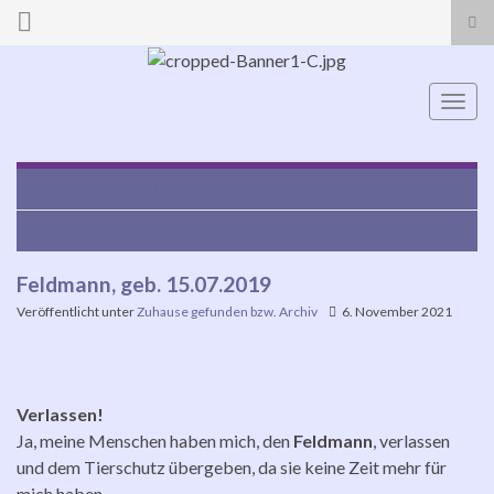
Suc
ums
Search for:
Navi
umsc
Gadget, geb. 20.09.2020
Gru, geb. 7/2018
Feldmann, geb. 15.07.2019
Veröffentlicht unter
Zuhause gefunden bzw. Archiv
6. November 2021
Verlassen!
Ja, meine Menschen haben mich, den
Feldmann
, verlassen
und dem Tierschutz übergeben, da sie keine Zeit mehr für
mich haben………..