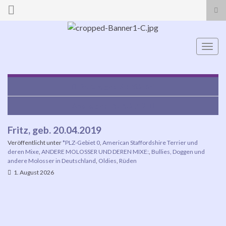
Suc
ums
Search for:
Navi
umsc
Brutus, geb. 30.06.2024
Apollo, geb. 05.05.2019
Fritz, geb. 20.04.2019
Veröffentlicht unter
*PLZ-Gebiet 0
,
American Staffordshire Terrier und
deren Mixe
,
ANDERE MOLOSSER UND DEREN MIXE:
,
Bullies, Doggen und
andere Molosser in Deutschland
,
Oldies
,
Rüden
1. August 2026