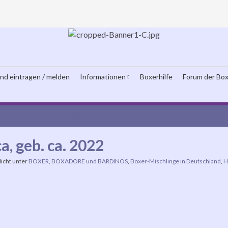
und eintragen / melden
Informationen
Boxerhilfe
Forum der Box
on-Günther, geb. ca. 2020
a, geb. ca. 2022
licht unter
BOXER, BOXADORE und BARDINOS
,
Boxer-Mischlinge in Deutschland
,
H