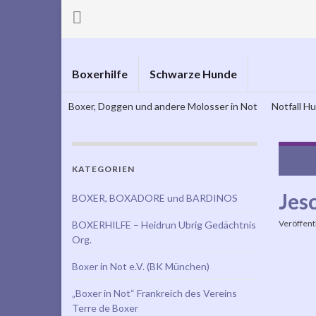
Boxerhilfe
Schwarze Hunde
Boxer, Doggen und andere Molosser in Not
Notfall H
Ant
KATEGORIEN
Jesc
BOXER, BOXADORE und BARDINOS
Veröffent
BOXERHILFE – Heidrun Ubrig Gedächtnis
Org.
Boxer in Not e.V. (BK München)
„Boxer in Not“ Frankreich des Vereins
Terre de Boxer