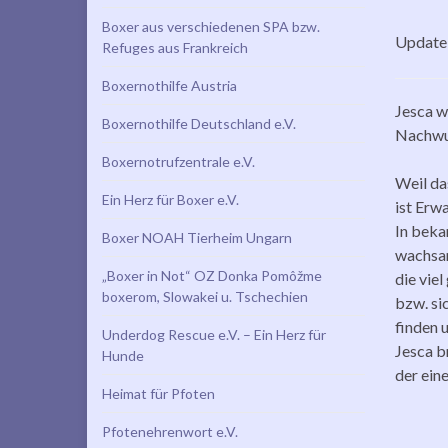
Boxer aus verschiedenen SPA bzw.
Update 
Refuges aus Frankreich
Boxernothilfe Austria
Jesca w
Boxernothilfe Deutschland e.V.
Nachwuc
Boxernotrufzentrale e.V.
Weil da
Ein Herz für Boxer e.V.
ist Erw
In beka
Boxer NOAH Tierheim Ungarn
wachsam
„Boxer in Not“ OZ Donka Pomôžme
die viel
boxerom, Slowakei u. Tschechien
bzw. si
finden 
Underdog Rescue e.V. – Ein Herz für
Jesca b
Hunde
der eine
Heimat für Pfoten
Pfotenehrenwort e.V.