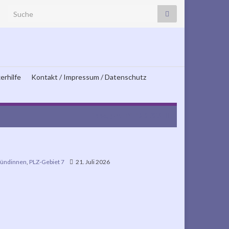
Search for:
erhilfe
Kontakt / Impressum / Datenschutz
Hippo, geb. 01.12.2023
ündinnen
,
PLZ-Gebiet 7
21. Juli 2026