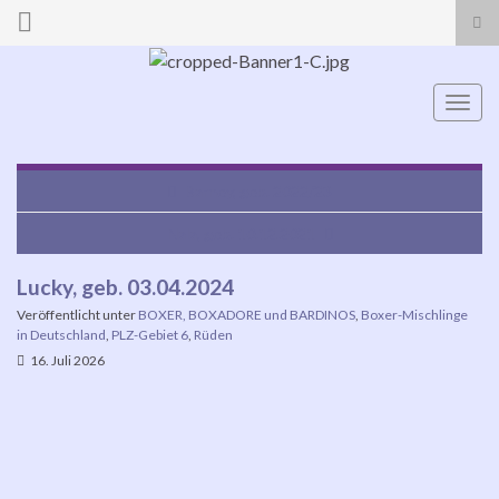
Suc
ums
Search for:
Navi
umsc
Barney, geb. 2022/23
Nala, geb. 10.12.2021
Lucky, geb. 03.04.2024
Veröffentlicht unter
BOXER, BOXADORE und BARDINOS
,
Boxer-Mischlinge
in Deutschland
,
PLZ-Gebiet 6
,
Rüden
16. Juli 2026