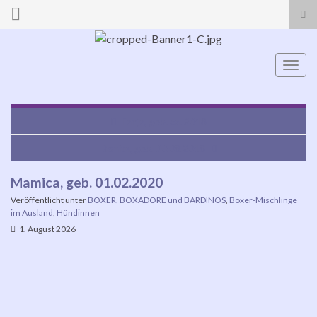
Suc
ums
Search for:
Navi
umsc
Fanja, geb. ca. 2018
Bonita, geb. 30.08.2018
Mamica, geb. 01.02.2020
Veröffentlicht unter
BOXER, BOXADORE und BARDINOS
,
Boxer-Mischlinge
im Ausland
,
Hündinnen
1. August 2026