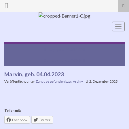
Suc
ums
Search for:
Navi
umsc
Ray, geb. 01.03.2023
Sarabi, geb. ca. 2020
Marvin, geb. 04.04.2023
Veröffentlicht unter
Zuhause gefunden bzw. Archiv
2. Dezember 2023
Teilen mit:
Facebook
Twitter