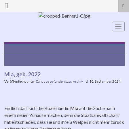
Suc
ums
Search for:
Navi
umsc
Havana, geb. 2020
Ronny, geb. 2021
Mia, geb. 2022
Veröffentlicht unter
Zuhause gefunden bzw. Archiv
10. September 2024
Endlich darf sich die Boxerhündin
Mia
auf die Suche nach
einem neuen Zuhause machen, denn die Staatsanwaltschaft
hat entschieden, dass sie und ihre 3 Welpen nicht mehr zurück
zu ihrem früheren Besitzer müssen.