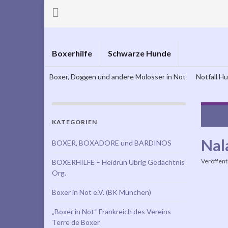
Boxerhilfe
Schwarze Hunde
Boxer, Doggen und andere Molosser in Not
Notfall H
Luc
KATEGORIEN
Nala
BOXER, BOXADORE und BARDINOS
Veröffent
BOXERHILFE – Heidrun Ubrig Gedächtnis
Org.
Boxer in Not e.V. (BK München)
„Boxer in Not“ Frankreich des Vereins
Terre de Boxer