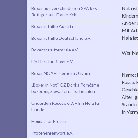
Nala ist
Boxer aus verschiedenen SPA bzw.
Refuges aus Frankreich
Kindern
An der 
Boxernothilfe Austria
Mit Art
Nala ist
Boxernothilfe Deutschland e.V.
Boxernotrufzentrale e.V.
Wer Nal
Ein Herz für Boxer e.V.
Boxer NOAH Tierheim Ungarn
Name: 
Rasse: 
„Boxer in Not“ OZ Donka Pomôžme
Geschle
boxerom, Slowakei u. Tschechien
Alter: g
Underdog Rescue e.V. – Ein Herz für
Standor
Hunde
In Verm
Heimat für Pfoten
Pfotenehrenwort e.V.