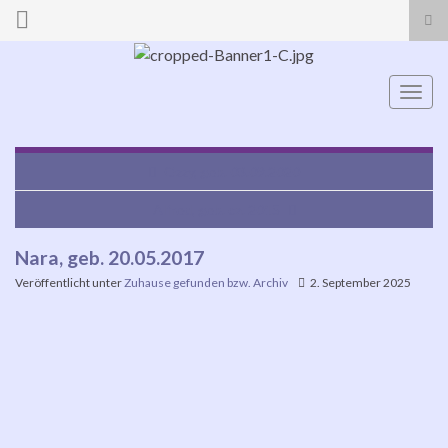
Suc
ums
Search for:
Navi
umsc
Ozzy, geb. 03.09.2020
Alfred, geb. ca. 2015
Nara, geb. 20.05.2017
Veröffentlicht unter
Zuhause gefunden bzw. Archiv
2. September 2025