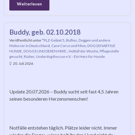
Weiterlesen
Buddy, geb. 02.10.2018
Veröffentlicht unter
*PLZ-Gebiet 5
,
Bullies, Doggen und andere
Molosser in Deutschland
,
Cane Corso und Mixe
,
DOGGENARTIGE
HUNDE, DOGOS UND DEREN MIXE:
,
Notfall der Woche
,
Pflegestelle
gesucht
,
Rüden
,
Underdog Rescue e.V. - Ein Herz für Hunde
20. Juli 2026
Update 20.07.2026 – Buddy sucht seit fast 4,5 Jahren
seinen besonderen Herzensmenschen!
Notfälle entstehen täglich. Plätze leider nicht. Immer
wieder die Frage: „wieso holt ihr den Hund nicht da