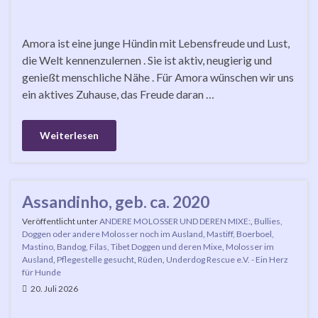
Amora ist eine junge Hündin mit Lebensfreude und Lust,
die Welt kennenzulernen . Sie ist aktiv, neugierig und
genießt menschliche Nähe . Für Amora wünschen wir uns
ein aktives Zuhause, das Freude daran …
Weiterlesen
Assandinho, geb. ca. 2020
Veröffentlicht unter
ANDERE MOLOSSER UND DEREN MIXE:
,
Bullies,
Doggen oder andere Molosser noch im Ausland
,
Mastiff, Boerboel,
Mastino, Bandog, Filas, Tibet Doggen und deren Mixe
,
Molosser im
Ausland
,
Pflegestelle gesucht
,
Rüden
,
Underdog Rescue e.V. - Ein Herz
für Hunde
20. Juli 2026