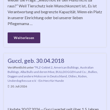
raus?“ Weil Tierschutz kein Wunschkonzert ist.. Es ist
Verantwortung und begrenzte Kapazität. Wenn ein Platz
in unserer Einrichtung oder bei unserer lieben
Pflegemama …
Weiterlesen
Gucci, geb. 30.04.2018
Veröffentlicht unter
*PLZ-Gebiet 2
,
American Bulldogs, Australian
Bulldogs, Alba Bulls und deren Mixe
,
BULLDOGGEN und Co.:
,
Bullies,
Doggen und andere Molosser in Deutschland
,
Oldies
,
Rüden
,
Underdog Rescue e.V. - Ein Herz für Hunde
20. Juli 2026
Update 20.07.2026 – Gucci wartet seit über 1,5 Jahren