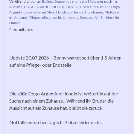
Veröffentlicht unter
Bullies, Doggen oder andere Molosser noch im
Ausland
,
DOGGENARTIGE HUNDE, DOGOS UND DEREN MIXE:
,
Dogo
Argentino sowie deren Mixe
,
Handicap-Hunde
,
Hündinnen
,
Molosser
im Ausland
,
Pflegestelle gesucht
,
Underdog Rescue e.V. - Ein Herz für
Hunde
20. Juli 2026
Update 20.07.2026 – Bonny wartet seit über 1,5 Jahren
auf eine Pflege- oder Endstelle
Die süße Dogo Argentino Hündin ist weiterhin auf der
Suche nach einem Zuhause.. Während ihr Bruder die
Aussicht auf ein Zuhause hat, bleibt sie zurück
Notfälle entstehen täglich. Plätze leider nicht.