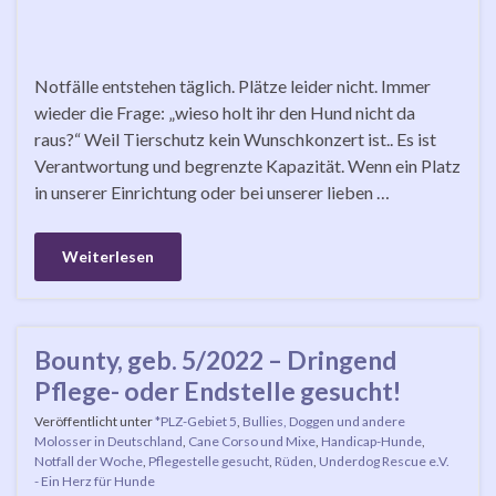
Notfälle entstehen täglich. Plätze leider nicht. Immer
wieder die Frage: „wieso holt ihr den Hund nicht da
raus?“ Weil Tierschutz kein Wunschkonzert ist.. Es ist
Verantwortung und begrenzte Kapazität. Wenn ein Platz
in unserer Einrichtung oder bei unserer lieben …
Weiterlesen
Bounty, geb. 5/2022 – Dringend
Pflege- oder Endstelle gesucht!
Veröffentlicht unter
*PLZ-Gebiet 5
,
Bullies, Doggen und andere
Molosser in Deutschland
,
Cane Corso und Mixe
,
Handicap-Hunde
,
Notfall der Woche
,
Pflegestelle gesucht
,
Rüden
,
Underdog Rescue e.V.
- Ein Herz für Hunde