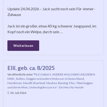
Update 24.04.2026 – Jack sucht noch sein Für-immer-
Zuhause
Jack ist ein großer, etwa 40 kg schwerer Jungspund, im
Kopf noch ein Welpe, durch sein …
Weiterlesen
Elli, geb. ca. 8/2025
Veröffentlicht unter
*PLZ-Gebiet 5
,
ANDERE MOLOSSER UND DEREN
MIXE:
,
Bullies, Doggen und andere Molosser in Deutschland
,
Hündinnen
,
Mastiff, Boerboel, Mastino, Bandog, Filas, Tibet Doggen
und deren Mixe
,
Underdog Rescue e.V. - Ein Herz für Hunde
20. Juli 2026