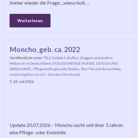
Immer wieder die Frage: „wieso holt …
Weiterlesen
Moncho, geb. ca. 2022
Veröffentlicht unter
*PLZ-Gebiet 5
,
Bullies, Doggen und andere
Molosser in Deutschland
,
DOGGENARTIGE HUNDE, DOGOS UND
DEREN MIXE:
,
Pflegestelle gesucht
,
Rüden
,
Shar Pei und deren Mixe
,
Underdog Rescue e.V. - Ein Herz für Hunde
20. Juli 2026
Update 20.07.2026 – Moncho sucht seit über 3 Jahren
eine Pflege- oder Endstelle