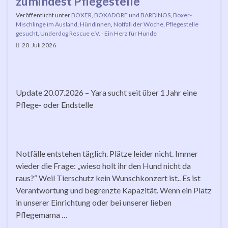
zumindest Pflegestelle
Veröffentlicht unter
BOXER, BOXADORE und BARDINOS
,
Boxer-
Mischlinge im Ausland
,
Hündinnen
,
Notfall der Woche
,
Pflegestelle
gesucht
,
Underdog Rescue e.V. - Ein Herz für Hunde
20. Juli 2026
Update 20.07.2026 – Yara sucht seit über 1 Jahr eine
Pflege- oder Endstelle
Notfälle entstehen täglich. Plätze leider nicht. Immer
wieder die Frage: „wieso holt ihr den Hund nicht da
raus?“ Weil Tierschutz kein Wunschkonzert ist.. Es ist
Verantwortung und begrenzte Kapazität. Wenn ein Platz
in unserer Einrichtung oder bei unserer lieben
Pflegemama …