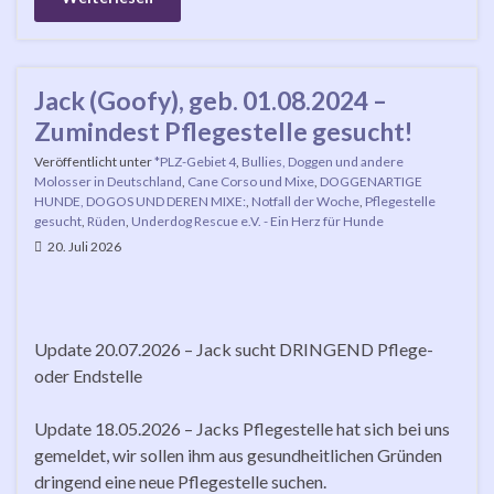
Jack (Goofy), geb. 01.08.2024 –
Zumindest Pflegestelle gesucht!
Veröffentlicht unter
*PLZ-Gebiet 4
,
Bullies, Doggen und andere
Molosser in Deutschland
,
Cane Corso und Mixe
,
DOGGENARTIGE
HUNDE, DOGOS UND DEREN MIXE:
,
Notfall der Woche
,
Pflegestelle
gesucht
,
Rüden
,
Underdog Rescue e.V. - Ein Herz für Hunde
20. Juli 2026
Update 20.07.2026 – Jack sucht DRINGEND Pflege-
oder Endstelle
Update 18.05.2026 – Jacks Pflegestelle hat sich bei uns
gemeldet, wir sollen ihm aus gesundheitlichen Gründen
dringend eine neue Pflegestelle suchen.