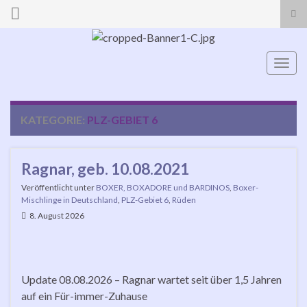
Suc
ums
Search for:
Navi
umsc
KATEGORIE:
PLZ-GEBIET 6
Ragnar, geb. 10.08.2021
Veröffentlicht unter
BOXER, BOXADORE und BARDINOS
,
Boxer-
Mischlinge in Deutschland
,
PLZ-Gebiet 6
,
Rüden
8. August 2026
Update 08.08.2026 – Ragnar wartet seit über 1,5 Jahren
auf ein Für-immer-Zuhause