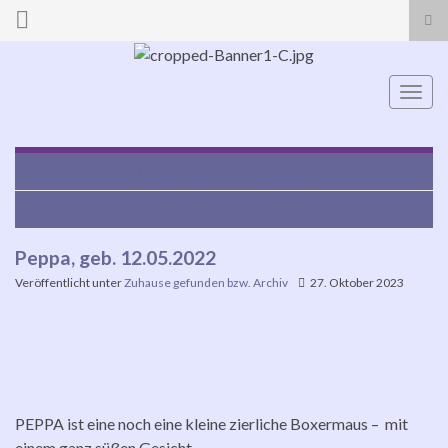
Suc
ums
Search for:
Navi
umsc
Fritzi, geb. ca. Anfang 2023
Rosco, geb. 01.01.2021
Peppa, geb. 12.05.2022
Veröffentlicht unter
Zuhause gefunden bzw. Archiv
27. Oktober 2023
PEPPA ist eine noch eine kleine zierliche Boxermaus – mit
einem ganz süßen Gesicht.